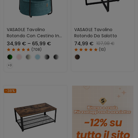
VASAGLE Tavolino
VASAGLE Tavolino
Rotondo Con Cestino In
Rotondo Da Salotto
Tessuto
34,99 € – 65,99 €
74,99 €
107,98 €
(
708
)
(
10
)
-38%