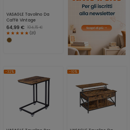
VASAGLE Tavolino Da
Caffè Vintage
64,99 €
104,15 €
(
21
)
-32%
-10%