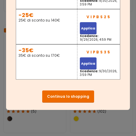
Scadenza:
9/30/2026,
3:59 PM
-25€
25€ di sconto su 140€
Applica
-9%
-13%
Scadenza:
9/29/2026, 4:59 PM
-35€
35€ di sconto su 170€
Applica
Scadenza:
9/30/2026,
3:59 PM
VASAGLE Tavolino Da
VASAGLE Tavolino
Continua lo shopping
Caffè Rotondo
Rotondo Con Piano In
Vetro
49,99 €
69,99 €
54,99 €
79,99 €
(
5
)
(
102
)