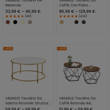
VASAGLE Tavolino Per
VASAGLE Tavolino Da
Merenda
Caffè Con Piano
Sollevabile Con Spazio
33,99 € – 46,99 €
85,99 € – 129,99 €
Aperto E Nascosto
(
46
)
(
424
)
-40%
-44%
VASAGLE Tavolino Da
VASAGLE Tavolino Da
Salotto Rotondo Struttura
Caffè Rotondo Ad
In Acciaio Moderno
Incastro Stile Vintage
59,99 € – 68,99 €
51,99 € – 59,99 €