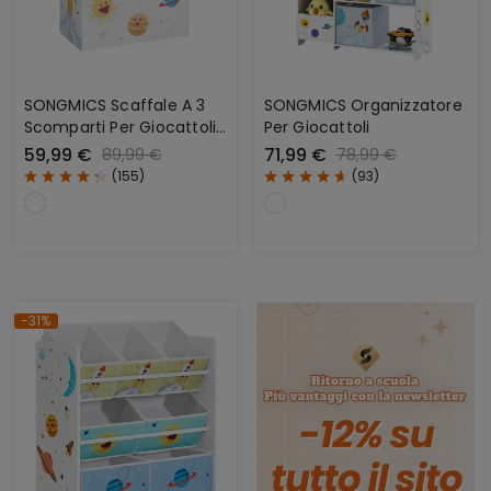
SONGMICS Scaffale A 3
SONGMICS Organizzatore
Scomparti Per Giocattoli
Per Giocattoli
Bianco
59,99 €
71,99 €
89,99 €
78,99 €
(
155
)
(
93
)
-31%