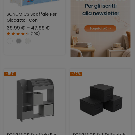
SONGMICS Scaffale Per
Giocattoli Con
Contenitori In Tessuto
39,99 € – 47,99 €
(
100
)
-15%
-37%
SONGMICS Scaffale Per
SONGMICS Set Di Scatole