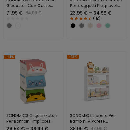
Giocattoli Con Ceste
Portaoggetti Pieghevoli
Portagiochi
Con Coperchi
71,99 €
23,99 € – 34,99 €
84,99 €
(
113
)
-41%
-13%
SONGMICS Organizzatori
SONGMICS Libreria Per
Per Bambini Impilabili
Bambini A Parete
Pieghevoli Con Coperchio
Multistrato
24,54 € – 36,99 €
38,99 €
44,99 €