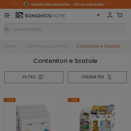
S
k
i
p
t
o
c
o
n
t
Home
Camera per bambini
Contenitori e Scatole
e
n
t
Contenitori e Scatole
FILTRO
ORDINA PER
-33%
-9%