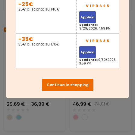
-25€
25€ di sconto su 140€
Applica
Scadenza:
9/29/2026, 4:59 PM
-29%
-37%
-35€
35€ di sconto su 170€
Applica
Scadenza:
9/30/2026,
3:59 PM
Continua lo shopping
SONGMICS Contenitori
SONGMICS Armadio
Porta Giochi Per Bambini
Cameretta Modulare A
Impilabili E Pieghevoli
Cubi Con Ante Per
29,69 € – 36,99 €
46,99 €
74,01 €
Tema Spazio
Bambini