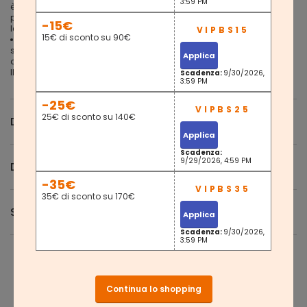
3:59 PM
è in grado di resistere a un test della livella a bolla anche su
pavimenti irregolari; inoltre le tue piastrelle, pavimenti in parquet e in
-15€
legno sono protetti dai graffi
15€ di sconto su 90€
HAI ANCORA DELLE DOMANDE? In questo caso, contatta il nostro
servizio clienti amichevole e tratta il tuo corridoio, salotto o camera
Applica
da letto con questa panca scarpiera della nostra collezione
INDESTIC!
Scadenza:
9/30/2026,
3:59 PM
-25€
25€ di sconto su 140€
Descrizione
Applica
Scadenza:
9/29/2026, 4:59 PM
Domande e Risposte
-35€
35€ di sconto su 170€
Spedizione e Resi
Applica
Scadenza:
9/30/2026,
3:59 PM
Continua lo shopping