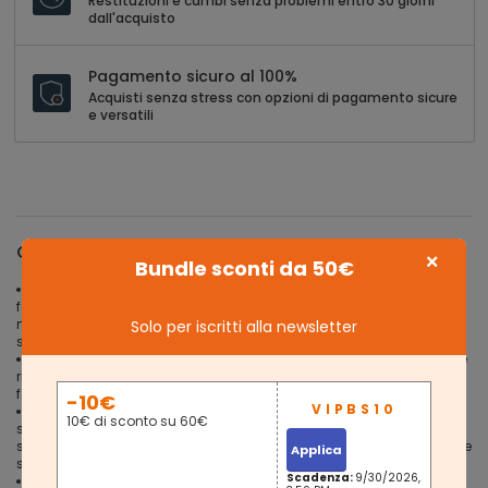
Restituzioni e cambi senza problemi entro 30 giorni
dall'acquisto
Pagamento sicuro al 100%
Acquisti senza stress con opzioni di pagamento sicure
e versatili
Caratteristiche
×
Bundle sconti da 50€
DAI UN'ALTRA OCCHIATA: Similpelle nera lucida e 2 ripiani in rete di
ferro a maglie fitte per scarpe sormontate da una superficie
marrone rustica: c'è davvero molto da scoprire su questa panca
Solo per iscritti alla newsletter
scarpiera
SU UN SEDILE TENERO: Accomodati sul comodo cuscino del sedile
rimovibile e indossa le scarpe senza fretta. La robusta struttura in
ferro della panca di 80 x 30 x 48 cm può sopportare fino a 90 kg
-10€
ASSEMBLAGGIO CHE ADORERAI: Grazie al numero gestibile di
10€ di sconto su 60€
singole parti e alle istruzioni di facile comprensione, questa panca
scarpiera è facile da montare. In pochi passi hai una combinazione
Applica
stabile di metallo, legno e similpelle di cui innamorarti
Scadenza:
9/30/2026,
TUTTO IN EQUILIBRIO: Dotata di piedini regolabili, questa scarpiera