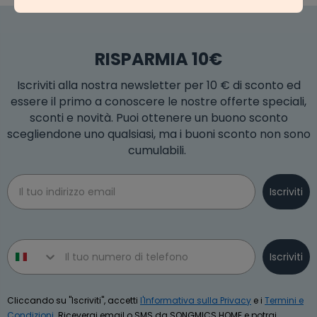
RISPARMIA 10€
Iscriviti alla nostra newsletter per 10 € di sconto ed
essere il primo a conoscere le nostre offerte speciali,
sconti e novità. Puoi ottenere un buono sconto
scegliendone uno qualsiasi, ma i buoni sconto non sono
cumulabili.
Email
Iscriviti
Phone number
Iscriviti
Cliccando su "Iscriviti", accetti
l'Informativa sulla Privacy
e i
Termini e
Condizioni
. Riceverai email o SMS da SONGMICS HOME e potrai