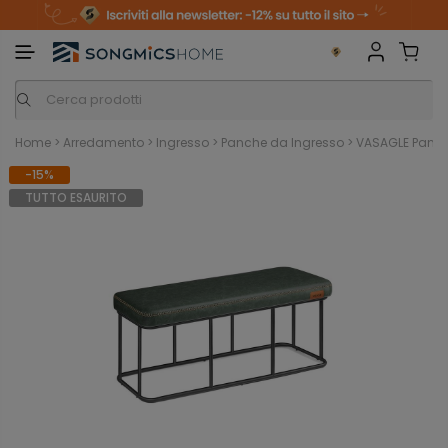
m
o
S
a
n
k
i
i
p
t
o
c
o
n
Home
>
Arredamento
>
Ingresso
>
Panche da Ingresso
>
VASAGLE Panca
t
e
-15%
n
t
TUTTO ESAURITO