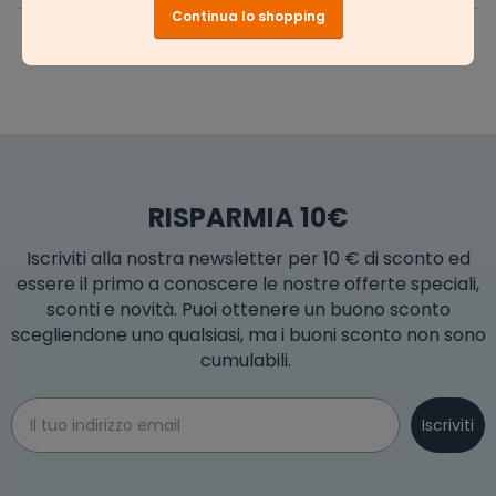
Continua lo shopping
RISPARMIA 10€
Iscriviti alla nostra newsletter per 10 € di sconto ed
essere il primo a conoscere le nostre offerte speciali,
sconti e novità. Puoi ottenere un buono sconto
scegliendone uno qualsiasi, ma i buoni sconto non sono
cumulabili.
Email
Iscriviti