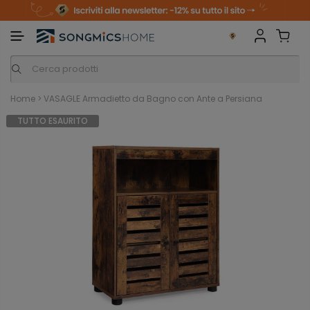
m
o
S
a
n
k
i
i
p
t
o
c
o
n
Home
>
VASAGLE Armadietto da Bagno con Ante a Persiana
t
e
TUTTO ESAURITO
n
t