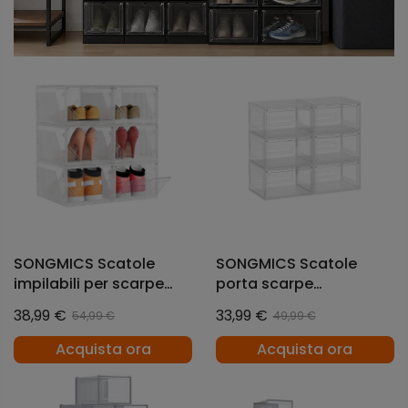
SONGMICS Scatole
SONGMICS Scatole
impilabili per scarpe
porta scarpe
con sportello
trasparenti impilabili
38,99 €
33,99 €
54,99 €
49,99 €
magnetico
con sportello frontale
Acquista ora
Acquista ora