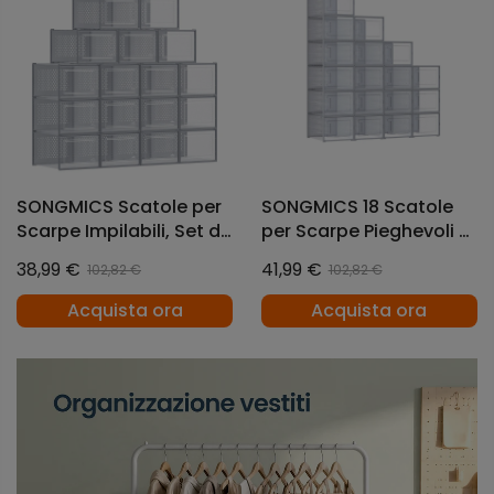
SONGMICS Scatole per
SONGMICS 18 Scatole
Scarpe Impilabili, Set di
per Scarpe Pieghevoli e
18
Impilabili Taglia 46
38,99 €
41,99 €
102,82 €
102,82 €
Trasparente e Grigio
Acquista ora
Acquista ora