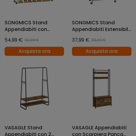
SONGMICS Stand
SONGMICS Stand
Appendiabiti con
Appendiabiti Estensibile
Rotelle
con Ruote per Carichi
54,99 €
37,99 €
69,99 €
56,99 €
Pesanti Portatile
Argento
Acquista ora
Acquista ora
VASAGLE Stand
VASAGLE Appendiabiti
Appendiabiti con 2
con Scarpiera Panca