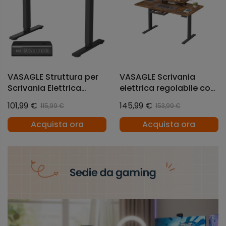
VASAGLE Struttura per
VASAGLE Scrivania
Scrivania Elettrica
elettrica regolabile con
Regolabile in Altezza
supporto monitor e USB
101,99 €
145,99 €
115,99 €
153,99 €
Nero Inchiostro
Acquista ora
Acquista ora