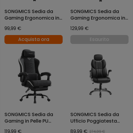
SONGMICS Sedia da
SONGMICS Sedia da
Gaming Ergonomica in
Gaming Ergonomica in
Pelle PU Reclinabile a
Fibra di poliestere
99,99 €
129,99 €
135° con Poggiapiedi 70
Reclinabile a 135° con
x 70 x 120-130 cm Nero e
Poggiapiedi
Acquista ora
Esaurito
Grigio
SONGMICS Sedia da
SONGMICS Sedia da
Gaming in Pelle PU
Ufficio Poggiatesta
Reclinabile con
Regolabile Modo
119,99 €
89,99 €
274,99 €