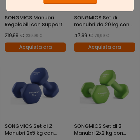
SONGMICS Manubri
SONGMICS Set di
Regolabili con Supporto
manubri da 20 kg con
Disponibili in Diversi Pesi
biella
219,99 €
47,99 €
239,99 €
79,99 €
Acquista ora
Acquista ora
SONGMICS Set di 2
SONGMICS Set di 2
Manubri 2x5 kg con
Manubri 2x2 kg con
Superficie in Vinile Blu
Superficie in Vinile