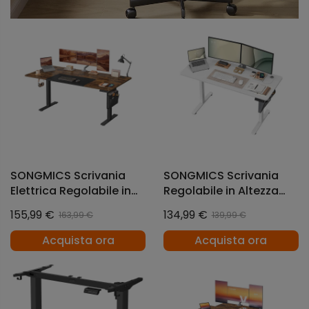
SONGMICS Scrivania
SONGMICS Scrivania
Elettrica Regolabile in
Regolabile in Altezza
Altezza con Funzione
Scrivania Elettrica per
155,99 €
134,99 €
163,99 €
139,99 €
Memoria
Lavoro in Piedi
Acquista ora
Acquista ora