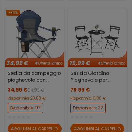
-36%
34,99 €
79,99 €
Offerta lampo
Offerta lampo
Sedia da campeggio
Set da Giardino
pieghevole con
Pieghevole per
schienale alto e
Balcone e Terrazza
34,99 €
79,99 €
54,99 €
portabicchiere
Risparmia 20,00 €
Risparmia 0,00 €
Disponibile: 97
Disponibile: 37
AGGIUNGI AL CARRELLO
AGGIUNGI AL CARRELLO