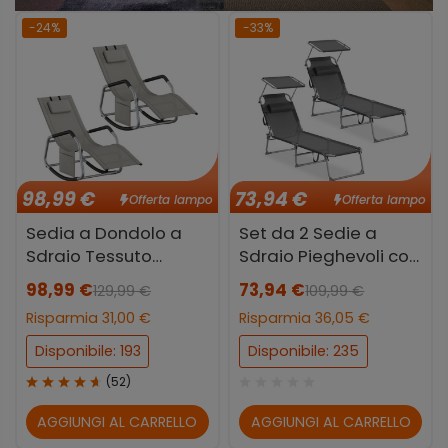
-24%
-33%
98,99 €
73,94 €
Offerta lampo
Offerta lampo
Sedia a Dondolo a
Set da 2 Sedie a
Sdraio Tessuto
Sdraio Pieghevoli con
Respirante Tasca
Schienale Regolabile
98,99 €
73,94 €
129,99 €
109,99 €
Portaoggetti
Risparmia 31,00 €
Risparmia 36,05 €
Disponibile: 193
Disponibile: 235
(
52
)
AGGIUNGI AL CARRELLO
AGGIUNGI AL CARRELLO