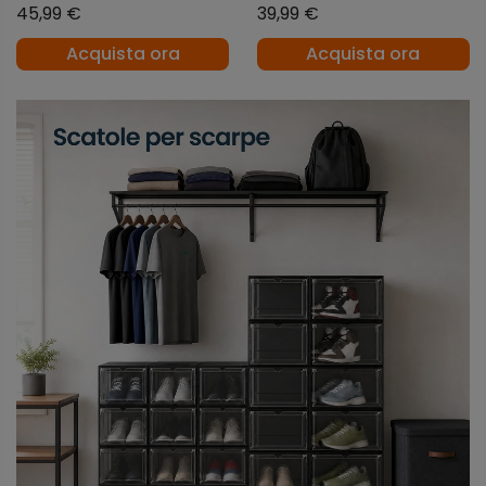
45,99 €
39,99 €
Porto
Verde Lime
Acquista ora
Acquista ora