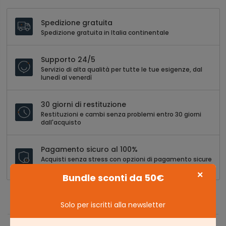
Spedizione gratuita
Spedizione gratuita in Italia continentale
Supporto 24/5
Servizio di alta qualità per tutte le tue esigenze, dal
lunedì al venerdì
30 giorni di restituzione
Restituzioni e cambi senza problemi entro 30 giorni
dall'acquisto
Pagamento sicuro al 100%
Acquisti senza stress con opzioni di pagamento sicure
e versatili
×
Bundle sconti da 50€
Solo per iscritti alla newsletter