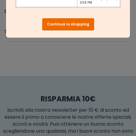
3:59 PM
Domande e Risposte
Continua lo shopping
Spedizione e Resi
RISPARMIA 10€
Iscriviti alla nostra newsletter per 10 € di sconto ed
essere il primo a conoscere le nostre offerte speciali,
sconti e novità. Puoi ottenere un buono sconto
scegliendone uno qualsiasi, ma i buoni sconto non sono