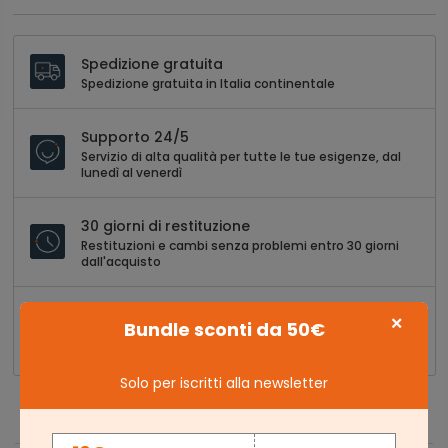
Spedizione gratuita
Spedizione gratuita in Italia continentale
Supporto 24/5
Servizio di alta qualità per tutte le tue esigenze, dal
lunedì al venerdì
30 giorni di restituzione
Restituzioni e cambi senza problemi entro 30 giorni
dall'acquisto
Pagamento sicuro al 100%
×
Bundle sconti da 50€
Acquisti senza stress con opzioni di pagamento sicure
e versatili
Solo per iscritti alla newsletter