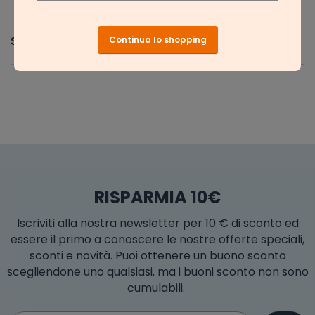
Spedizione e Resi
Continua lo shopping
RISPARMIA 10€
Iscriviti alla nostra newsletter per 10 € di sconto ed
essere il primo a conoscere le nostre offerte speciali,
sconti e novità. Puoi ottenere un buono sconto
scegliendone uno qualsiasi, ma i buoni sconto non sono
cumulabili.