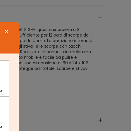
 SCARPE MAL RIGHE: questa scarpiera a 2
×
re spazio sufficiente per 12 paia di scarpe da
ia di scarpe da uomo. La partizione interna è
r riporre gli stivali e le scarpe con tacchi
REMIUM - Realizzato in pannello in melamina
lità, questo mobile è facile da pulire e
i graffi. Con una dimensione di 60 x 24 x 102
obile protegge pantofole, scarpe e stivali
e
PM
PM