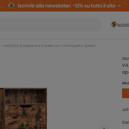
Iscrivi
er casa
>
>
VASAGLE Scarpiera a 3 livelli con 1 scomparto aperto
SKU
Conservazione
Arm
VA
Abiti
Comp
ap
85,
Organizzazione
zzatura
Cas
Lavanderia
S
ielli
Co