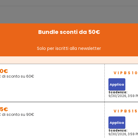
LO STILE - Come le scarpe riflettono la tua
Bundle sconti da 50€
FINITO LE
alità, tenetele in buona forma in questa scarpiera
cassetti off
E che combina marrone rustico e design moderno
donna o 8 pa
Solo per iscritti alla newsletter
rimovibile pe
servazione aggiuntiva: quando hai fretta di andare,
QUALITÀ P
hai difficoltà a trovare le tue chiavi, gli occhiali da
di prima qua
 il portafoglio? Con uno scomparto aperto, questo
resistente a
10€
 d'ingresso è pronto ad accoglierli
cm, questo m
€ di sconto su 60€
dalla polver
A DECO: Dai vita alle tue idee decorative con questa
Applica
era a 2 cappelli. Trasforma la tua casa in una casa
Scadenza:
no adesso! Istruzioni illustrate e parti numerate
9/30/2026, 3:59 
ncluse per facilitare l'assemblaggio
15€
€ di sconto su 90€
Applica
Scadenza:
9/30/2026, 3:59 