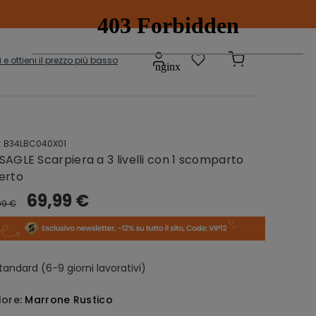
ti e ottieni il prezzo più basso
:
B34LBC040X01
Scatole e
adi
SAGLE Scarpiera a 3 livelli con 1 scomparto
Contenitori
onibili
erto
69,99 €
99 €
sepanche
Grucce
tandard (6-9 giorni lavorativi)
lore:
Marrone Rustico