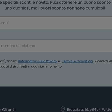
e speciali, sconti e novità. Puoi ottenere un buono scont
uno qualsiasi, ma i buoni sconto non sono cumulabili.
iti", accetti
l'Informativa sulla Privacy
e i
Termini e Condizioni
. Riceverai 
trai disiscriverti in qualsiasi momento.
o Clienti
Brauckstr. 51, 58454 Witte