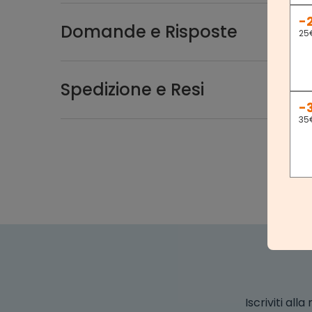
-
Domande e Risposte
25
Spedizione e Resi
-
35
Iscriviti al