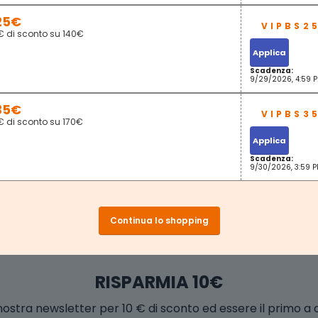
25€
€ di sconto su 140€
Applica
Scadenza:
9/29/2026, 4:59 
35€
€ di sconto su 170€
Applica
Scadenza:
9/30/2026, 3:59 
Continua lo shopping
RISPARMIA 10€
la nostra newsletter per 10 € di sconto ed essere il primo a