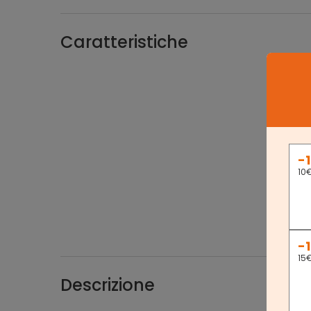
Caratteristiche
DEL
person
VASAGL
Con
spesso 
sole e
-
mobile
10
IDE
scarpi
da sog
sono i
-
15
Descrizione