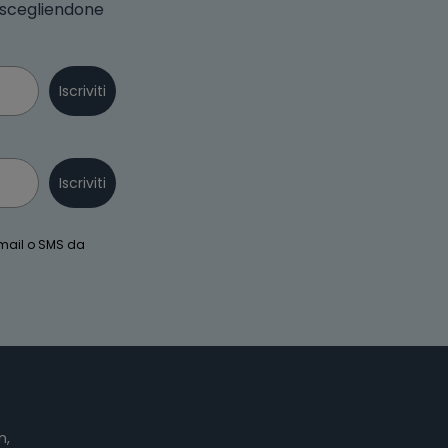
o scegliendone
Iscriviti
Iscriviti
email o SMS da
n,