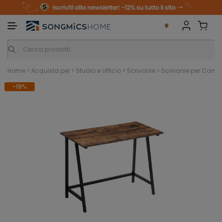
m
o
S
a
n
k
i
i
p
t
o
c
o
n
Home
>
Acquista per
>
Studio e Ufficio
>
Scrivanie
>
Scrivanie per Comp
t
e
-19%
n
t