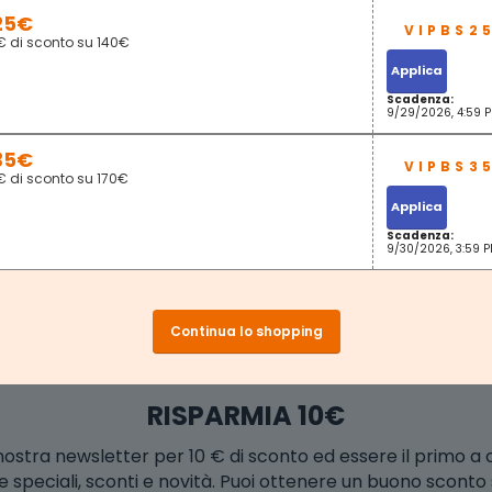
25€
€ di sconto su 140€
Applica
Scadenza:
9/29/2026, 4:59 
35€
€ di sconto su 170€
Applica
Scadenza:
9/30/2026, 3:59 
Continua lo shopping
RISPARMIA 10€
la nostra newsletter per 10 € di sconto ed essere il primo a
e speciali, sconti e novità. Puoi ottenere un buono scont