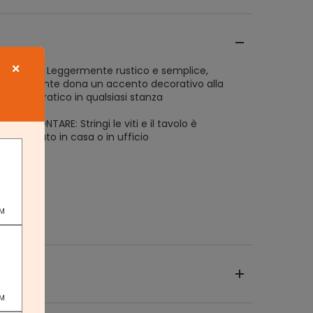
×
VINTAGE: Leggermente rustico e semplice,
le attraente dona un accento decorativo alla
 essere pratico in qualsiasi stanza
O DA MONTARE: Stringi le viti e il tavolo è
ssere usato in casa o in ufficio
PM
PM