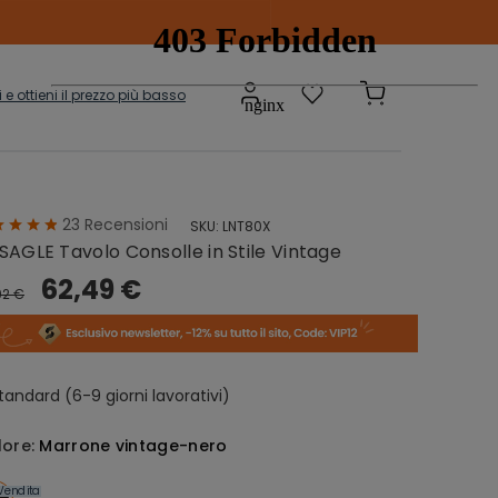
ti e ottieni il prezzo più basso
23
Recensioni
SKU:
LNT80X
Scatole e
adi
SAGLE Tavolo Consolle in Stile Vintage
Contenitori
onibili
62,49 €
92 €
sepanche
Grucce
tandard (6-9 giorni lavorativi)
lore:
Marrone vintage-nero
Vendita