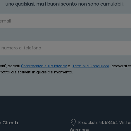
uno qualsiasi, ma i buoni sconto non sono cumulabili.
iti", accetti
l'Informativa sulla Privacy
e i
Termini e Condizioni
. Riceverai 
trai disiscriverti in qualsiasi momento.
o Clienti
Brauckstr. 51, 58454 Witte
Germany