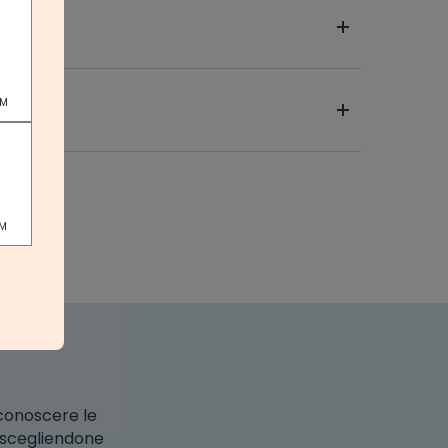
PM
PM
 conoscere le
o scegliendone