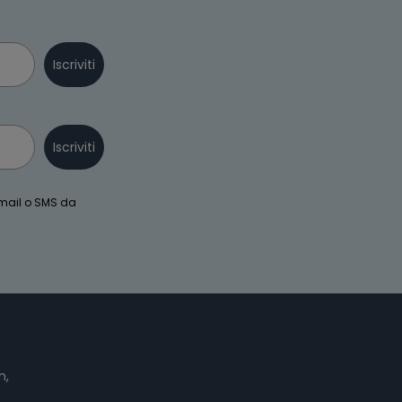
Iscriviti
Iscriviti
email o SMS da
n,