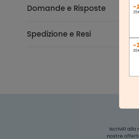
-
Domande e Risposte
25
Spedizione e Resi
-
35
Iscriviti al
nostre offert