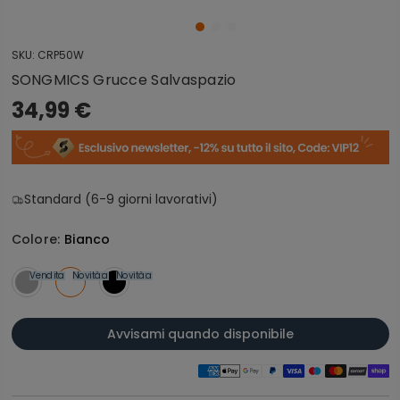
SKU:
CRP50W
SONGMICS Grucce Salvaspazio
34,99 €
Standard (6-9 giorni lavorativi)
Colore:
Bianco
Vendita
Novità
Vendita
Novità
Vendita
Avvisami quando disponibile