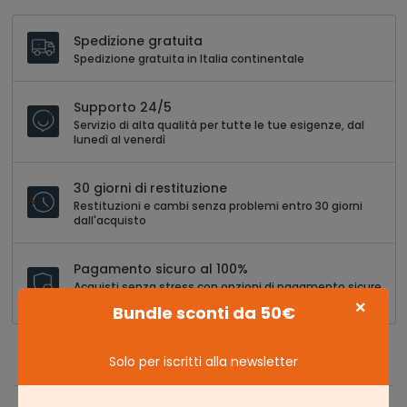
Spedizione gratuita
Spedizione gratuita in Italia continentale
Supporto 24/5
Servizio di alta qualità per tutte le tue esigenze, dal
lunedì al venerdì
30 giorni di restituzione
Restituzioni e cambi senza problemi entro 30 giorni
dall'acquisto
Pagamento sicuro al 100%
Acquisti senza stress con opzioni di pagamento sicure
e versatili
×
Bundle sconti da 50€
Solo per iscritti alla newsletter