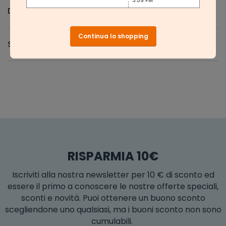
3:59 PM
Domande e Risposte
Continua lo shopping
Spedizione e Resi
RISPARMIA 10€
Iscriviti alla nostra newsletter per 10 € di sconto ed
essere il primo a conoscere le nostre offerte speciali,
sconti e novità. Puoi ottenere un buono sconto
scegliendone uno qualsiasi, ma i buoni sconto non sono
cumulabili.