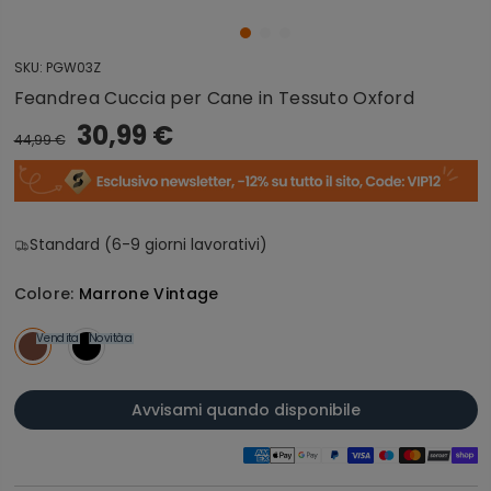
SKU:
PGW03Z
Feandrea Cuccia per Cane in Tessuto Oxford
30,99 €
44,99 €
Standard (6-9 giorni lavorativi)
Colore:
Marrone Vintage
Vendita
Novità
Vendita
Avvisami quando disponibile