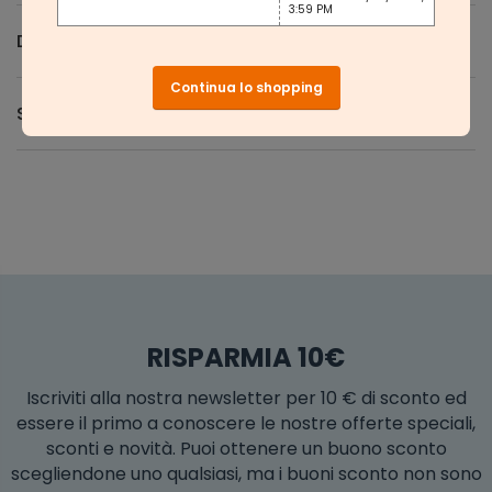
3:59 PM
Domande e Risposte
Continua lo shopping
Spedizione e Resi
RISPARMIA 10€
Iscriviti alla nostra newsletter per 10 € di sconto ed
essere il primo a conoscere le nostre offerte speciali,
sconti e novità. Puoi ottenere un buono sconto
scegliendone uno qualsiasi, ma i buoni sconto non sono