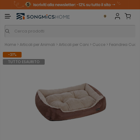
m
o
S
a
n
k
i
i
p
t
o
c
o
n
Home
>
Articoli per Animali
>
Articoli per Cani
>
Cucce
>
Feandrea Cuccia
t
e
-31%
n
t
TUTTO ESAURITO