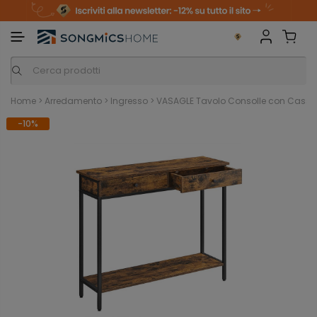
m
o
S
a
n
k
i
i
p
t
o
c
o
n
Home
>
Arredamento
>
Ingresso
>
VASAGLE Tavolo Consolle con Cassetti
t
e
-10%
n
t