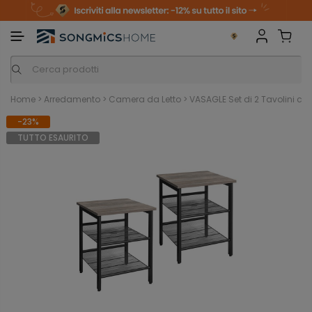
m
o
S
a
n
k
i
i
p
t
o
c
o
n
Home
>
Arredamento
>
Camera da Letto
>
VASAGLE Set di 2 Tavolini con
t
e
-23%
n
t
TUTTO ESAURITO