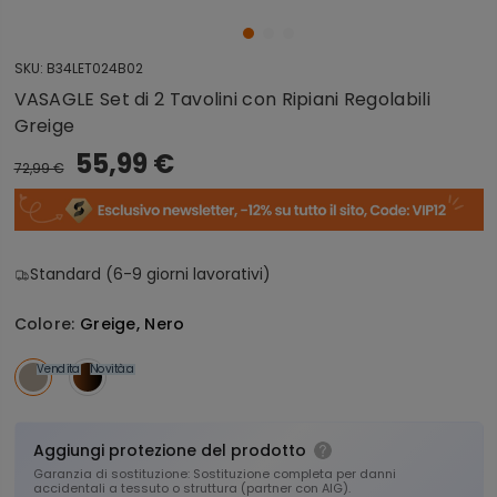
SKU:
B34LET024B02
VASAGLE Set di 2 Tavolini con Ripiani Regolabili
Greige
55,99 €
72,99 €
Standard (6-9 giorni lavorativi)
Colore:
Greige, Nero
Vendita
Novità
Vendita
Aggiungi protezione del prodotto
Garanzia di sostituzione: Sostituzione completa per danni
accidentali a tessuto o struttura (partner con AIG).