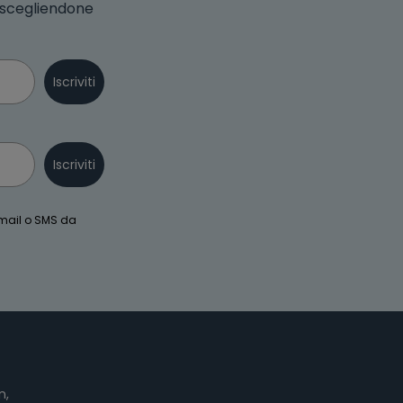
o scegliendone
Iscriviti
Iscriviti
email o SMS da
n,