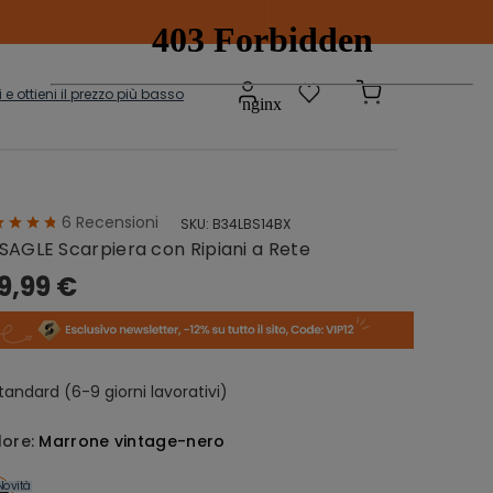
ti e ottieni il prezzo più basso
6
Recensioni
SKU:
B34LBS14BX
Scatole e
adi
SAGLE Scarpiera con Ripiani a Rete
Contenitori
onibili
9,99 €
sepanche
Grucce
tandard (6-9 giorni lavorativi)
lore:
Marrone vintage-nero
Novità