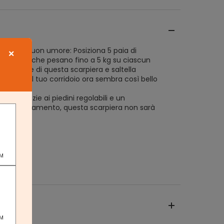
 ordine, buon umore: Posiziona 5 paia di
×
ri oggetti che pesano fino a 5 kg su ciascun
glia stabile di questa scarpiera e saltella
 perché il tuo corridoio ora sembra così bello
icuro: Grazie ai piedini regolabili e un
nti-ribaltamento, questa scarpiera non sarà
aballante
PM
PM