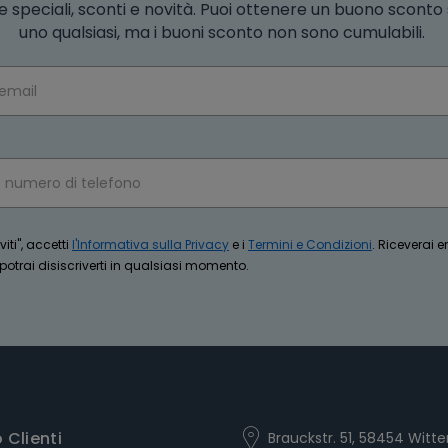
e speciali, sconti e novità. Puoi ottenere un buono scont
uno qualsiasi, ma i buoni sconto non sono cumulabili.
iti", accetti
l'Informativa sulla Privacy
e i
Termini e Condizioni
. Riceverai 
trai disiscriverti in qualsiasi momento.
o Clienti
Brauckstr. 51, 58454 Witte