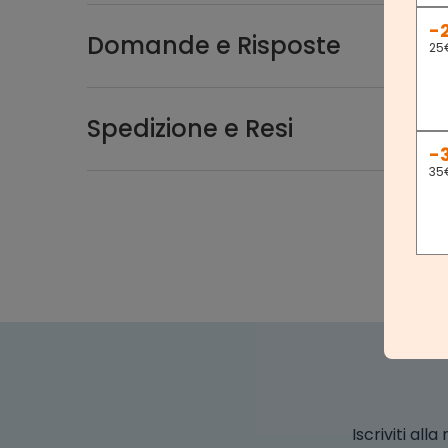
-
Domande e Risposte
25
Spedizione e Resi
-
35
Iscriviti al