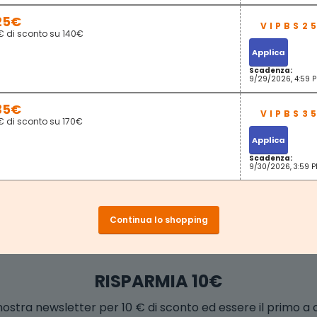
25€
€ di sconto su 140€
Applica
Scadenza:
9/29/2026, 4:59 
35€
€ di sconto su 170€
Applica
Scadenza:
9/30/2026, 3:59 
Continua lo shopping
RISPARMIA 10€
la nostra newsletter per 10 € di sconto ed essere il primo a