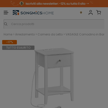
m
o
S
a
n
k
i
i
p
t
o
c
o
n
Home
>
Arredamento
>
Camera da Letto
>
VASAGLE Comodino in Bambù 
t
e
-17%
n
t
TUTTO ESAURITO