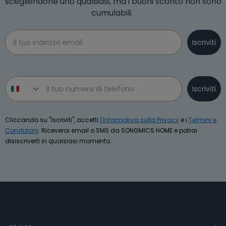
scegliendone uno qualsiasi, ma i buoni sconto non sono
cumulabili.
Email
Iscriviti
Phone number
Iscriviti
Cliccando su "Iscriviti", accetti
l'Informativa sulla Privacy
e i
Termini e
Condizioni
. Riceverai email o SMS da SONGMICS HOME e potrai
disiscriverti in qualsiasi momento.