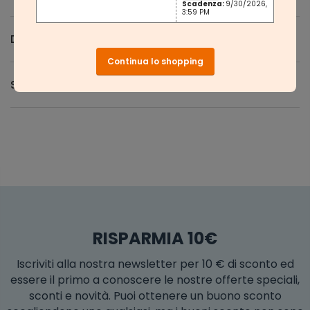
Scadenza:
9/30/2026,
3:59 PM
Domande e Risposte
Continua lo shopping
Spedizione e Resi
RISPARMIA 10€
Iscriviti alla nostra newsletter per 10 € di sconto ed
essere il primo a conoscere le nostre offerte speciali,
sconti e novità. Puoi ottenere un buono sconto