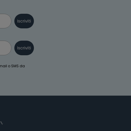
Iscriviti
Iscriviti
email o SMS da
n,