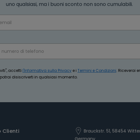
uno qualsiasi, ma i buoni sconto non sono cumulabili.
iti", accetti
l'Informativa sulla Privacy
e i
Termini e Condizioni
. Riceverai 
trai disiscriverti in qualsiasi momento.
o Clienti
Brauckstr. 51, 58454 Witte
Germany