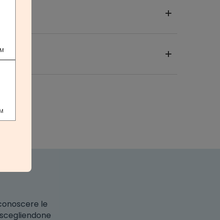
PM
PM
 conoscere le
o scegliendone