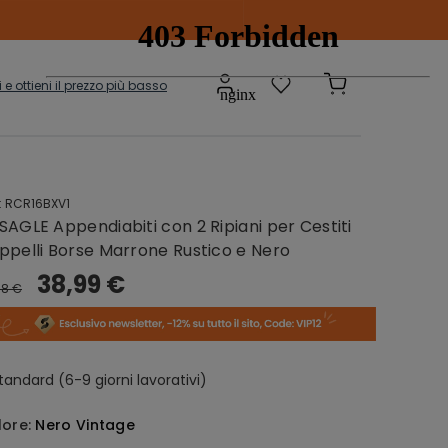
ti e ottieni il prezzo più basso
:
RCR16BXV1
Scatole e
adi
SAGLE Appendiabiti con 2 Ripiani per Cestiti
Contenitori
onibili
ppelli Borse Marrone Rustico e Nero
38,99 €
68 €
sepanche
Grucce
tandard (6-9 giorni lavorativi)
lore:
Nero Vintage