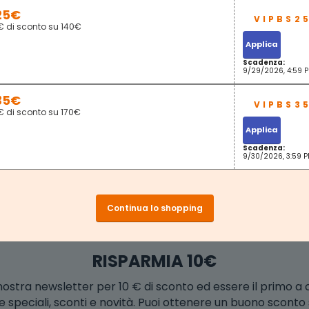
25€
€ di sconto su 140€
Applica
Scadenza:
9/29/2026, 4:59 
35€
€ di sconto su 170€
Applica
Scadenza:
9/30/2026, 3:59 
Continua lo shopping
RISPARMIA 10€
la nostra newsletter per 10 € di sconto ed essere il primo a
e speciali, sconti e novità. Puoi ottenere un buono scont