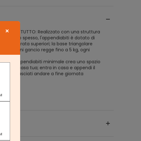
×
' PRIMA DI TUTTO: Realizzato con una struttura
truciolato spesso, l'appendiabiti è dotato di
 e una durata superiori; la base triangolare
bilità; ogni gancio regge fino a 5 kg, ogni
IMALE: L'appendiabiti minimale crea uno spazio
inato in casa tua; entra in casa e appendi il
assati e lasciati andare a fine giornata
PM
PM