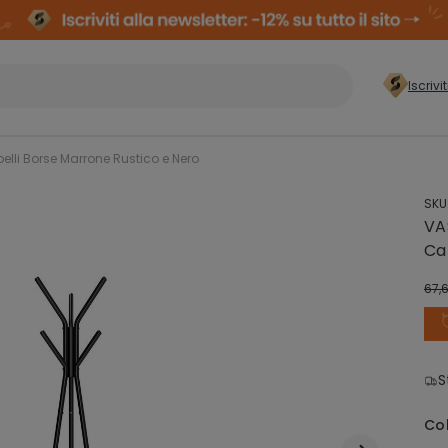
Iscrivi
er casa
>
elli Borse Marrone Rustico e Nero
SKU
Conservazione
Arm
VA
Abiti
Comp
Ca
67,
Organizzazione
zzatura
Cas
Lavanderia
S
ielli
Co