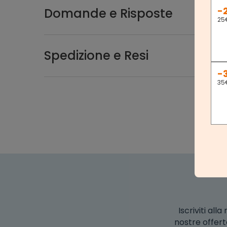
-
Domande e Risposte
25
Spedizione e Resi
-
35
Iscriviti al
nostre offert