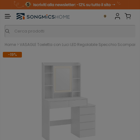
m
o
S
a
n
k
i
i
p
t
o
c
o
n
Home
>
VASAGLE Toeletta con Luci LED Regolabile Specchio Scomparti
t
e
-19%
n
t