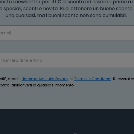
la nostra newsletter per 10 € di sconto ed essere il primo a
e speciali, sconti e novità. Puoi ottenere un buono scont
uno qualsiasi, ma i buoni sconto non sono cumulabili.
iti", accetti
l'Informativa sulla Privacy
e i
Termini e Condizioni
. Riceverai 
trai disiscriverti in qualsiasi momento.