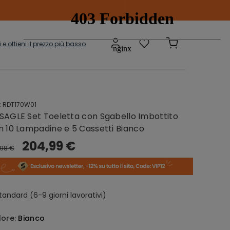
ti e ottieni il prezzo più basso
:
RDT170W01
Scatole e
adi
SAGLE Set Toeletta con Sgabello Imbottito
Contenitori
onibili
n 10 Lampadine e 5 Cassetti Bianco
204,99 €
,98 €
sepanche
Grucce
tandard (6-9 giorni lavorativi)
lore:
Bianco