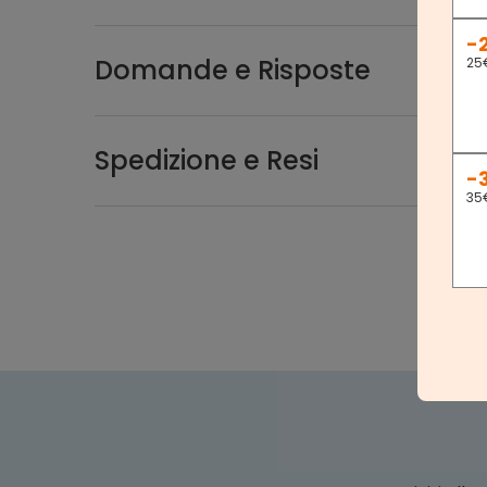
-
Domande e Risposte
25
Spedizione e Resi
-
35