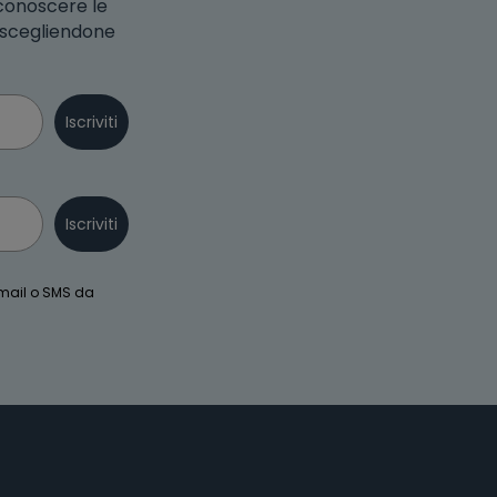
 conoscere le
o scegliendone
Iscriviti
Iscriviti
email o SMS da