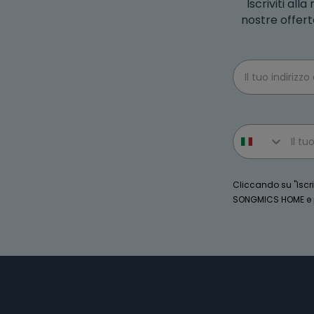
Iscriviti al
nostre offert
Email
Phone number
Cliccando su "Iscriv
SONGMICS HOME e po