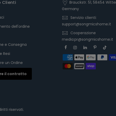
o Clienti
Brauckstr. 51, 58454 Witte
Germany
aci
Servizio clienti:
support@songmicshome.it
ento dell'ordine
Cooperazione
media:pr@songmicshome.it
one e Consegna
e Resi
re un Ordine
are il contratto
iritti riservati.