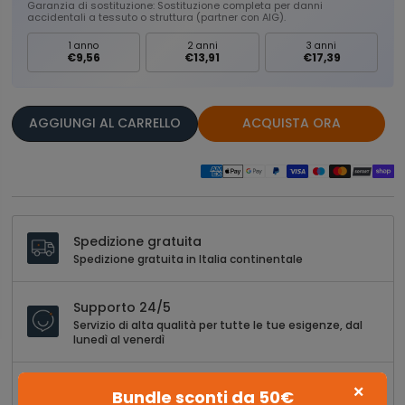
Garanzia di sostituzione: Sostituzione completa per danni
accidentali a tessuto o struttura (partner con AIG).
1 anno
2 anni
3 anni
€9,56
€13,91
€17,39
AGGIUNGI AL CARRELLO
ACQUISTA ORA
Spedizione gratuita
Spedizione gratuita in Italia continentale
Supporto 24/5
Servizio di alta qualità per tutte le tue esigenze, dal
lunedì al venerdì
30 giorni di restituzione
×
Bundle sconti da 50€