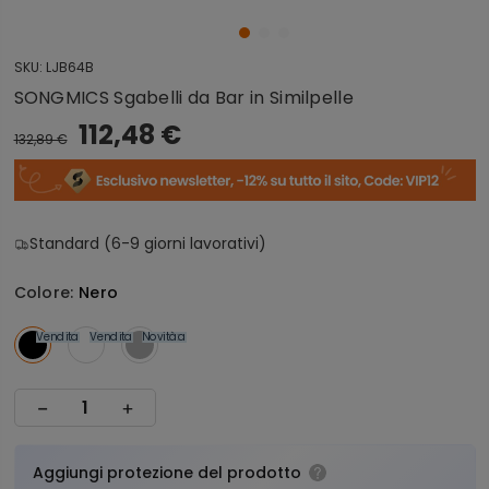
SKU:
LJB64B
SONGMICS Sgabelli da Bar in Similpelle
112,48 €
132,89 €
Standard (6-9 giorni lavorativi)
Colore:
Nero
Vendita
Vendita
Novità
Vendita
Aggiungi protezione del prodotto