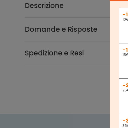
Descrizione
-
10
Domande e Risposte
-
Spedizione e Resi
15
-
25
-
35