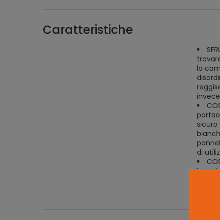
Caratteristiche
SFR
trovare
la cami
disordi
reggis
invece 
COS
portaog
sicuro
bianche
pannel
di util
COSA
bianch
pieghe
conten