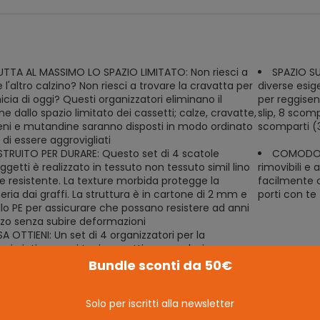
UTTA AL MASSIMO LO SPAZIO LIMITATO: Non riesci a
SPAZIO SU
 l'altro calzino? Non riesci a trovare la cravatta per
diverse esig
cia di oggi? Questi organizzatori eliminano il
per reggisen
ne dallo spazio limitato dei cassetti; calze, cravatte,
slip, 8 scom
eni e mutandine saranno disposti in modo ordinato
scomparti (32
di essere aggrovigliati
TRUITO PER DURARE: Questo set di 4 scatole
COMODO DA
getti è realizzato in tessuto non tessuto simil lino
rimovibili e 
 e resistente. La texture morbida protegge la
facilmente o 
ria dai graffi. La struttura è in cartone di 2 mm e
porti con te
lo PE per assicurare che possano resistere ad anni
izzo senza subire deformazioni
 OTTIENI: Un set di 4 organizzatori per la
eria intima per i tuoi cassetti con un design
vole, e un'opzione versatile che può anche
Bundle sconti da 50€
ere cosmetici, forniture artigianali, e altro ancora
Solo per iscritti alla newsletter