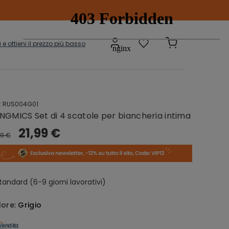
ti e ottieni il prezzo più basso
:
RUS004G01
Scatole e
adi
NGMICS Set di 4 scatole per biancheria intima
Contenitori
onibili
21,99 €
99 €
sepanche
Grucce
tandard (6-9 giorni lavorativi)
lore:
Grigio
Vendita