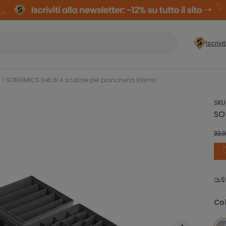
Iscrivi
er casa
>
>
SONGMICS Set di 4 scatole per biancheria intima
SKU
Conservazione
Arm
SO
Abiti
Comp
33,
Organizzazione
zzatura
Cas
Lavanderia
S
ielli
Co