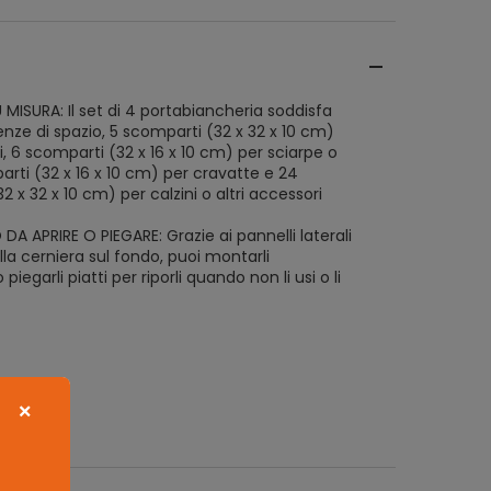
 MISURA: Il set di 4 portabiancheria soddisfa
enze di spazio, 5 scomparti (32 x 32 x 10 cm)
i, 6 scomparti (32 x 16 x 10 cm) per sciarpe o
parti (32 x 16 x 10 cm) per cravatte e 24
 x 32 x 10 cm) per calzini o altri accessori
 APRIRE O PIEGARE: Grazie ai pannelli laterali
alla cerniera sul fondo, puoi montarli
piegarli piatti per riporli quando non li usi o li
×