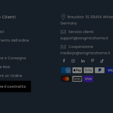
o Clienti
Brauckstr. 51, 58454 Witte
Germany
aci
Servizio clienti:
support@songmicshome.it
ento dell'ordine
Cooperazione
media:pr@songmicshome.it
one e Consegna
e Resi
re un Ordine
are il contratto