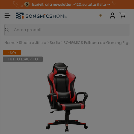
m
o
S
a
n
k
i
i
p
t
o
c
o
n
Home
>
Studio e Ufficio
>
Sedie
>
SONGMICS Poltrona da Gaming Ergonom
t
e
-15%
n
t
TUTTO ESAURITO