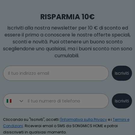
RISPARMIA 10€
Iscriviti alla nostra newsletter per 10 € di sconto ed
essere il primo a conoscere le nostre offerte speciali,
sconti e novità. Puoi ottenere un buono sconto
scegliendone uno qualsiasi, ma i buoni sconto non sono
cumulabili.
Email
Iscriviti
Phone number
Iscriviti
Cliccando su "Iscriviti", accetti
l'Informativa sulla Privacy
e i
Termini e
Condizioni
. Riceverai email o SMS da SONGMICS HOME e potrai
disiscriverti in qualsiasi momento.