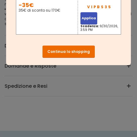
-35€
minuten
WAT KRIJG JE? Een in hoogte verstelbare computerstoel met
35€ di sconto su 170€
wipfunctie, die ergonomisch gevormd is en zich daardoor optimaal
Applica
aan uw lichaam aanpast. Dit verlicht de belasting van nek,
schouders en rug en u kunt uren aan de computer werken
Scadenza:
9/30/2026,
3:59 PM
Descrizione
Continua lo shopping
Domande e Risposte
Spedizione e Resi