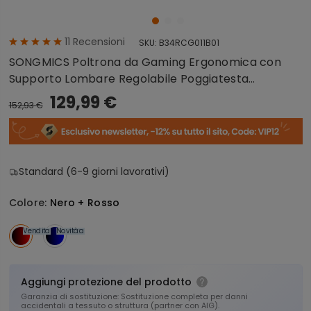
11
Recensioni
SKU:
B34RCG011B01
SONGMICS Poltrona da Gaming Ergonomica con
Supporto Lombare Regolabile Poggiatesta
Regolabile Reclinabile Nero e Rosso
129,99 €
152,93 €
Standard (6-9 giorni lavorativi)
Colore:
Nero + Rosso
Vendita
Novità
Vendita
Aggiungi protezione del prodotto
Garanzia di sostituzione: Sostituzione completa per danni
accidentali a tessuto o struttura (partner con AIG).