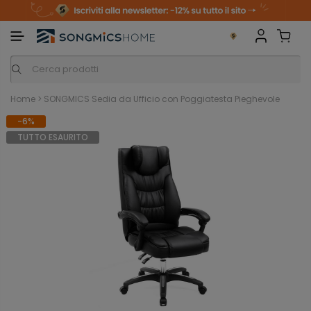
m
o
S
a
n
k
i
i
p
t
o
c
o
n
Home
>
SONGMICS Sedia da Ufficio con Poggiatesta Pieghevole
t
e
-6%
n
t
TUTTO ESAURITO