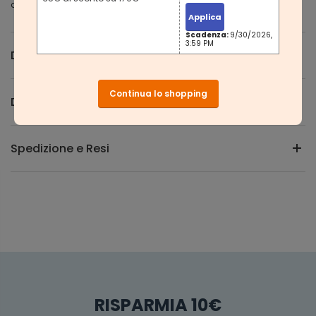
diametro rotelle: cm; capacità di carico totale: 150 kg
Applica
Scadenza:
9/30/2026,
3:59 PM
Descrizione
Continua lo shopping
Domande e Risposte
Spedizione e Resi
RISPARMIA 10€