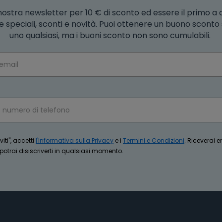
la nostra newsletter per 10 € di sconto ed essere il primo a
e speciali, sconti e novità. Puoi ottenere un buono scont
uno qualsiasi, ma i buoni sconto non sono cumulabili.
iti", accetti
l'Informativa sulla Privacy
e i
Termini e Condizioni
. Riceverai 
trai disiscriverti in qualsiasi momento.