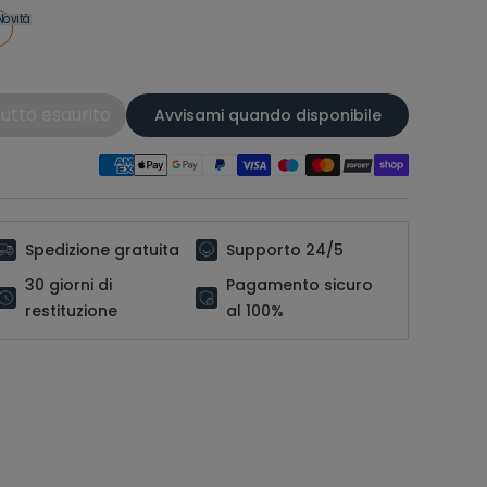
Novità
utto esaurito
Avvisami quando disponibile
Spedizione gratuita
Supporto 24/5
30 giorni di
Pagamento sicuro
restituzione
al 100%