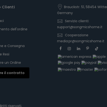
o Clienti
Brauckstr. 51, 58454 Witte
Germany
aci
Servizio clienti:
support@songmicshome.it
ento dell'ordine
Cooperazione
media:pr@songmicshome.it
one e Consegna
e Resi
re un Ordine
are il contratto
iritti riservati.