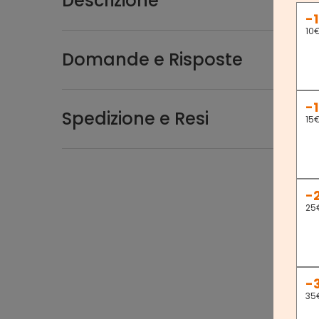
Descrizione
-
10
Domande e Risposte
-
Spedizione e Resi
15
-
25
-
35