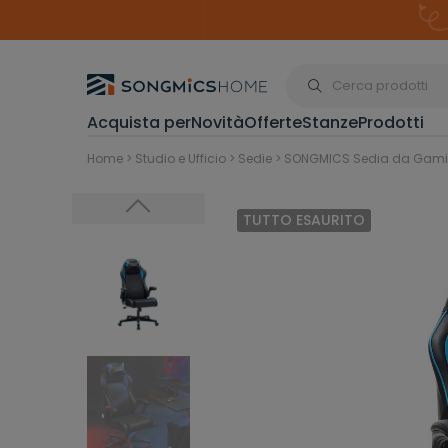
S
k
i
p
t
o
c
o
Acquista per
Novità
Offerte
Stanze
Prodotti
n
t
Organizzazione p
Home
>
Studio e Ufficio
>
Sedie
>
SONGMICS Sedia da Gaming 
e
n
t
TUTTO ESAURITO
Scarpiere
Cestini Spa
Trucco e Gio