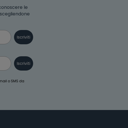
 conoscere le
o scegliendone
Iscriviti
Iscriviti
email o SMS da