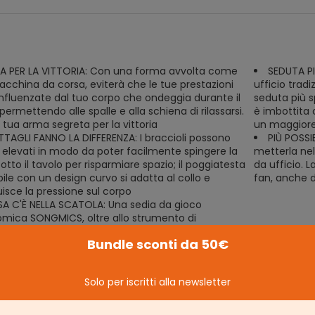
A PER LA VITTORIA: Con una forma avvolta come
SEDUTA PI
cchina da corsa, eviterà che le tue prestazioni
ufficio tradi
influenzate dal tuo corpo che ondeggia durante il
seduta più s
permettendo alle spalle e alla schiena di rilassarsi.
è imbottita
 tua arma segreta per la vittoria
un maggiore
ETTAGLI FANNO LA DIFFERENZA: I braccioli possono
PIÙ POSSI
 elevati in modo da poter facilmente spingere la
metterla nel
otto il tavolo per risparmiare spazio; il poggiatesta
da ufficio. L
ile con un design curvo si adatta al collo e
fan, anche d
uisce la pressione sul corpo
A C'È NELLA SCATOLA: Una sedia da gioco
mica SONGMICS, oltre allo strumento di
laggio include le istruzioni dettagliate che ne
Bundle sconti da 50€
ano il montaggio. Vinci la competizione in tutta
ità
Solo per iscritti alla newsletter