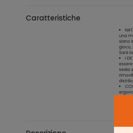
Caratteristiche
NAT
una ma
siano 
gioco, 
Sarà la
I D
essere
sedia s
rimovib
distrib
COS
ergono
assemb
facilit
comod