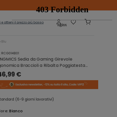
ti e ottieni il prezzo più basso
 Blu
:
RCG014B01
Scatole e
adi
NGMICS Sedia da Gaming Girevole
Contenitori
onibili
gonomica Braccioli a Ribalta Poggiatesta
golabile Nero e Blu
46,99 €
sepanche
Grucce
tandard (6-9 giorni lavorativi)
lore:
Bianco