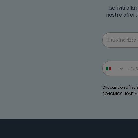
Iscriviti al
nostre offert
Email
Phone number
Cliccando su "Iscriv
SONGMICS HOME e po