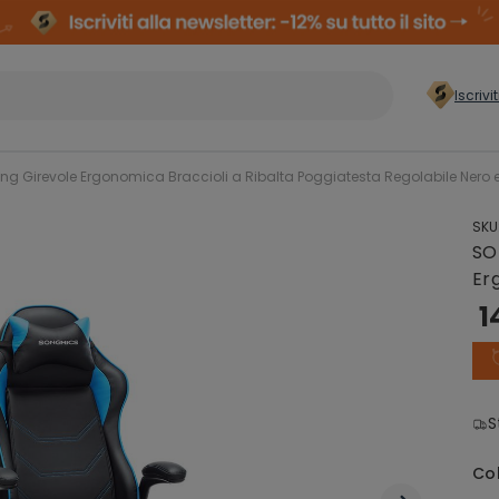
Iscrivi
er casa
>
Girevole Ergonomica Braccioli a Ribalta Poggiatesta Regolabile Nero e
SKU
Conservazione
Arm
SO
Abiti
Comp
Er
Re
1
Organizzazione
zzatura
Cas
Lavanderia
S
ielli
Co