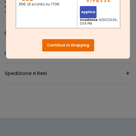
NON ANCORA SODDISFATTO? Il nostro amichevole Servizio Clienti è
35€ di sconto su 170€
sempre a tua disposizione. Non pensarci troppo, aggiungi al
carrello
Applica
Scadenza:
9/30/2026,
3:59 PM
Descrizione
Continua lo shopping
Domande e Risposte
Spedizione e Resi