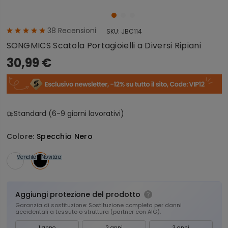
38
Recensioni
SKU:
JBC114
SONGMICS Scatola Portagioielli a Diversi Ripiani
30,99 €
Standard (6-9 giorni lavorativi)
Colore:
Specchio Nero
Vendita
Novità
Vendita
Aggiungi protezione del prodotto
Garanzia di sostituzione: Sostituzione completa per danni
accidentali a tessuto o struttura (partner con AIG).
1 anno
2 anni
3 anni