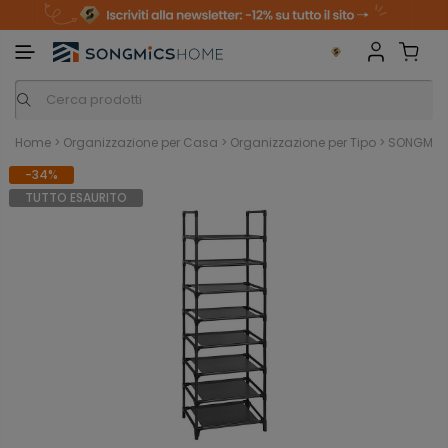
m
o
S
a
n
k
i
i
p
t
o
c
o
n
Home
>
Organizzazione per Casa
>
Organizzazione per Tipo
>
SONGMICS 
t
e
-34%
n
t
TUTTO ESAURITO