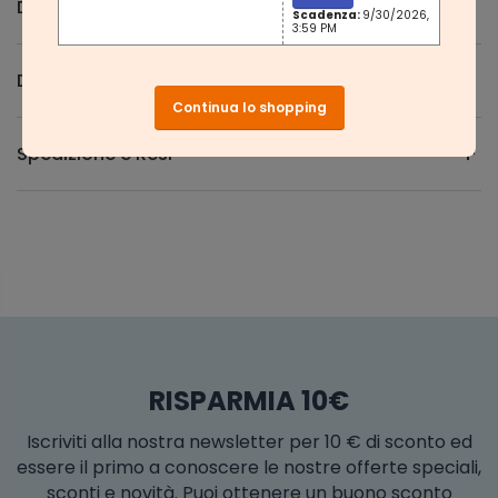
Descrizione
Scadenza:
9/30/2026,
3:59 PM
Domande e Risposte
Continua lo shopping
Spedizione e Resi
RISPARMIA 10€
Iscriviti alla nostra newsletter per 10 € di sconto ed
essere il primo a conoscere le nostre offerte speciali,
sconti e novità. Puoi ottenere un buono sconto