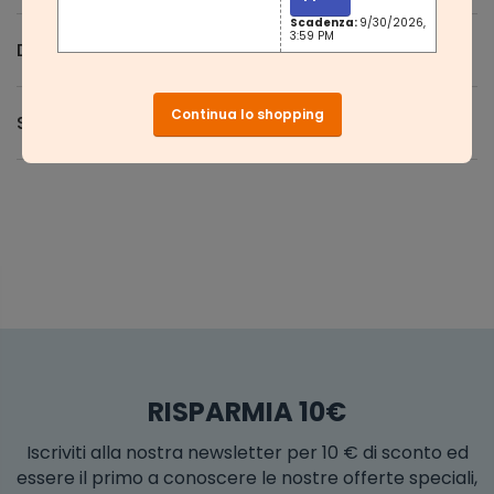
Scadenza:
9/30/2026,
3:59 PM
Domande e Risposte
Continua lo shopping
Spedizione e Resi
RISPARMIA 10€
Iscriviti alla nostra newsletter per 10 € di sconto ed
essere il primo a conoscere le nostre offerte speciali,