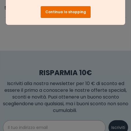
Spedizione e Resi
Continua lo shopping
RISPARMIA 10€
Iscriviti alla nostra newsletter per 10 € di sconto ed
essere il primo a conoscere le nostre offerte speciali,
sconti e novità. Puoi ottenere un buono sconto
scegliendone uno qualsiasi, ma i buoni sconto non sono
cumulabili.
Email
Iscriviti