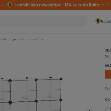
Iscrivi
er casa
>
ortaoggetti a Cubi con Ante
SKU
Conservazione
Arm
SO
Abiti
Comp
69,
Organizzazione
zzatura
Cas
Lavanderia
S
ielli
Co