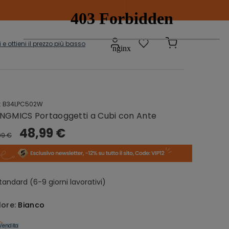
ti e ottieni il prezzo più basso
:
B34LPC502W
Scatole e
adi
NGMICS Portaoggetti a Cubi con Ante
Contenitori
onibili
48,99 €
99 €
sepanche
Grucce
tandard (6-9 giorni lavorativi)
lore:
Bianco
Vendita