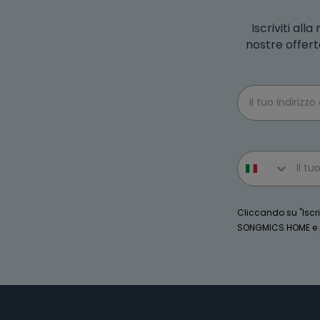
Iscriviti al
nostre offert
Email
Phone number
Cliccando su "Iscriv
SONGMICS HOME e po