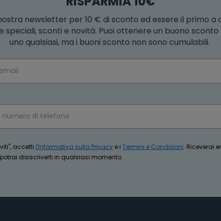
RISPARMIA 10€
la nostra newsletter per 10 € di sconto ed essere il primo a
e speciali, sconti e novità. Puoi ottenere un buono scont
uno qualsiasi, ma i buoni sconto non sono cumulabili.
iti", accetti
l'Informativa sulla Privacy
e i
Termini e Condizioni
. Riceverai 
trai disiscriverti in qualsiasi momento.