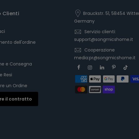
o Clienti
Brauckstr. 51, 58454 Witte
Germany
aci
Servizio clienti:
support@songmicshome.it
ento dell'ordine
Cooperazione
media:pr@songmicshome.it
one e Consegna
e Resi
re un Ordine
are il contratto