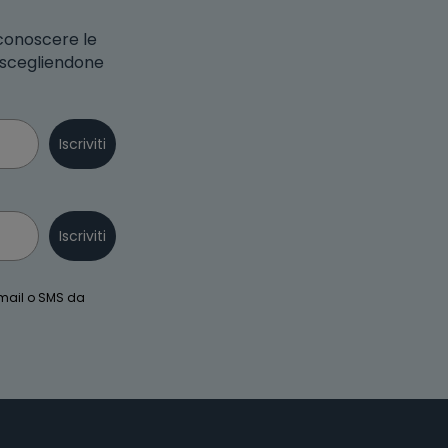
 conoscere le
o scegliendone
Iscriviti
Iscriviti
email o SMS da