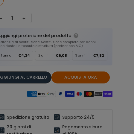
Aggiungi protezione del prodotto
aranzia di sostituzione: Sostituzione completa per danni
ccidentali a tessuto o struttura (partner con AIG).
€4,34
€6,08
€7,82
1 anno
2 anni
3 anni
GGIUNGI AL CARRELLO
ACQUISTA ORA
Spedizione gratuita
Supporto 24/5
30 giorni di
Pagamento sicuro
restituzione
al 100%