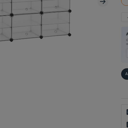
G
a
A