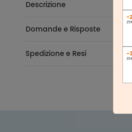
Descrizione
-
25
Domande e Risposte
Spedizione e Resi
-
35