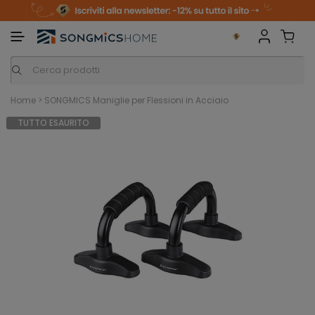
m
o
S
a
n
k
i
i
p
t
o
c
o
n
Home
>
SONGMICS Maniglie per Flessioni in Acciaio
t
e
TUTTO ESAURITO
n
t