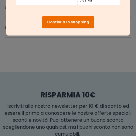
3:59 PM
Domande e Risposte
Continua lo shopping
Spedizione e Resi
RISPARMIA 10€
Iscriviti alla nostra newsletter per 10 € di sconto ed
essere il primo a conoscere le nostre offerte speciali,
sconti e novità. Puoi ottenere un buono sconto
scegliendone uno qualsiasi, ma i buoni sconto non sono
cumulabili.