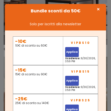
×
Bundle sconti da 50€
Solo per iscritti alla newsletter
-10€
10€ di sconto su 60€
Crea un'atmosfera romantica
Applica
Scadenza:
9/30/2026,
3:59 PM
-15€
15€ di sconto su 90€
Applica
Scadenza:
9/30/2026,
3:59 PM
-25€
25€ di sconto su 140€
Applica