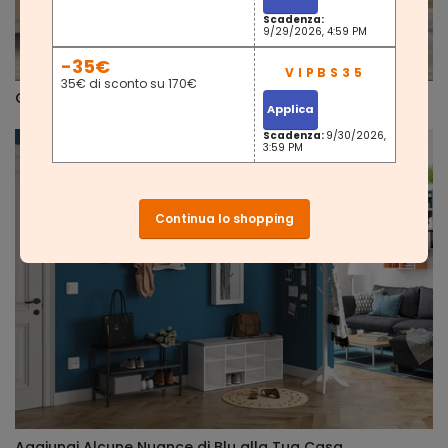
Scadenza:
9/29/2026, 4:59 PM
-35€
35€ di sconto su 170€
Glamour di tutti i giorni
Applica
Scadenza:
9/30/2026,
3:59 PM
Continua lo shopping
Aggiungi Alcune Nuance di Blu alla Tua Casa