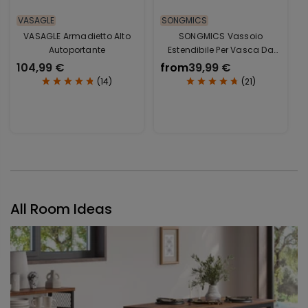
VASAGLE
SONGMICS
VASAGLE Armadietto Alto
SONGMICS Vassoio
Autoportante
Estendibile Per Vasca Da
Bagno
104,99 €
from
39,99 €
(
14
)
(
21
)
All Room Ideas