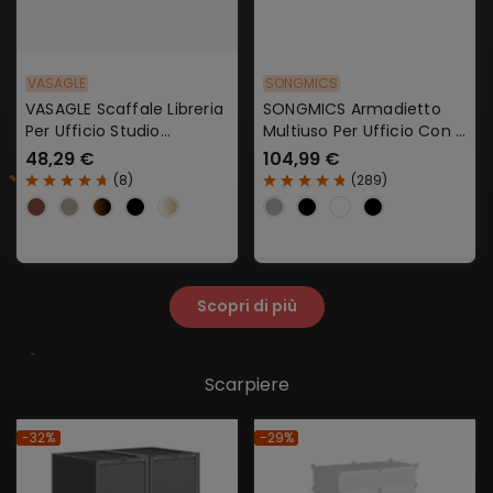
VASAGLE
SONGMICS
VASAGLE Scaffale Libreria
SONGMICS Armadietto
Per Ufficio Studio
Multiuso Per Ufficio Con 2
Soggiorno Camera Da
Ante Serratura In Acciaio
48,29 €
104,99 €
Letto Stile Industriale
(
8
)
(
289
)
Scopri di più
Scarpiere
-32%
-29%