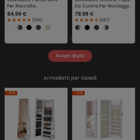
Per Raccolta
Da Cucina Per Riciclaggio
Differenziata
A Pedale In Metallo
84,99 €
78,99 €
(
200
)
(
327
)
Scopri di più
Armadietti per Gioielli
-15%
-17%