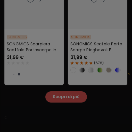
SONGMICS
SONGMICS
SONGMICS Scarpiera
SONGMICS Scatole Porta
Scaffale Portascarpe In
Scarpe Pieghevoli E
Metallo Fai Da Te
Impilabili
31,99 €
31,99 €
Salvaspazio
(
676
)
Scopri di più
c