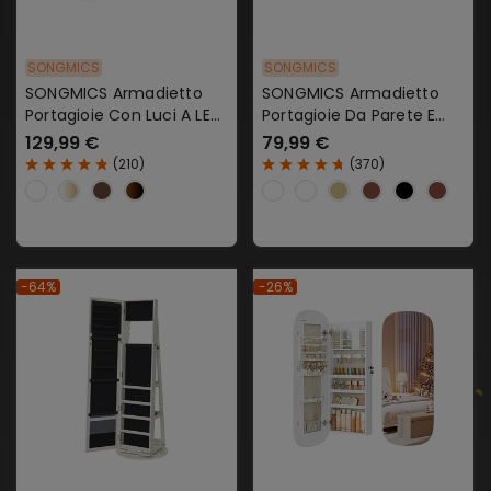
SONGMICS
SONGMICS
SONGMICS Armadietto
SONGMICS Armadietto
Portagioie Con Luci A LED
Portagioie Da Parete E
Specchio E Chiusura
Porta Con Chiusura
129,99 €
79,99 €
(
210
)
(
370
)
-64%
-26%