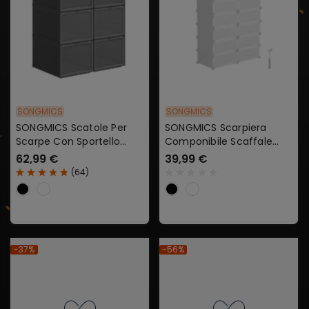
SONGMICS
SONGMICS
SONGMICS Scatole Per
SONGMICS Scarpiera
Scarpe Con Sportello
Componibile Scaffale
Impilabili In Plastica
Modulare Con 12
62,99 €
39,99 €
Scomparti
(
64
)
-37%
-56%