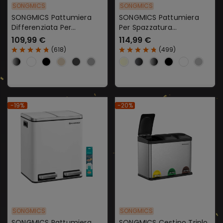
SONGMICS
SONGMICS
SONGMICS Pattumiera
SONGMICS Pattumiera
Differenziata Per
Per Spazzatura
Riciclaggio Con Coperchi
Differenziata Pedali E
109,99 €
114,99 €
A Chiusura Morbida
Coperchi A Cerniera
(
618
)
(
499
)
-19%
-20%
SONGMICS
SONGMICS
SONGMICS Pattumiera
SONGMICS Cestino Triplo