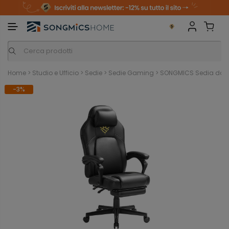
m
o
S
a
n
k
i
i
p
t
o
c
o
n
Home
>
Studio e Ufficio
>
Sedie
>
Sedie Gaming
>
SONGMICS Sedia da G
t
e
-3%
n
t