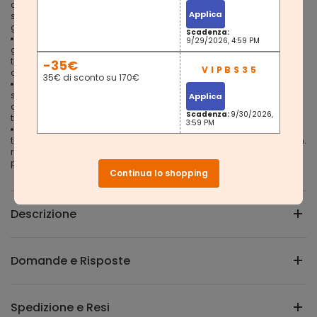
cuscino, braccioli collegati e poggiatesta ben imbottiti per un
Applica
supporto totale. Immergiti nel comfort durante le maratone di
gaming!
Scadenza:
【FLESSIBILITÀ IMPORTA】Reclina lo schienale 90°-135°, riposa le
9/29/2026, 4:59 PM
gambe sul poggiapiedi e regola il sedile su o giù di 10 cm per
trovare la postura perfetta. Scivola dolcemente e silenziosamente
-35€
con le ruote in PU silenziose durante le battaglie intense
35€ di sconto su 170€
【FACILE DA PULIRE】La superficie liscia in pelle sintetica di questa
sedia da gaming è facile da pulire con una semplice passata,
Applica
assicurando che il tuo trono eSport sia sempre pulito e pronto per la
Scadenza:
9/30/2026,
tua prossima vittoria!
3:59 PM
【QUALITÀ PROVATA】Gioca con fiducia! La sedia ha superato i
test di resistenza e durabilità di BV , seguendo lo standard EN1335 (n.
report.: (6624) 075-1015). La base a stella ha superato un test di
pressione statica di 1136 kg per 1 minuto senza rompersi
Continua lo shopping
Descrizione
Domande e Risposte
Spedizione e Resi