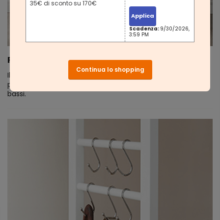
35€ di sconto su 170€
Applica
Scadenza:
9/30/2026,
3:59 PM
Ripiano regolabile
Continua lo shopping
Il ripiano centrale inferiore può essere regolato a 2 altezze
per accogliere diversi elettrodomestici da cucina, alti o
bassi.