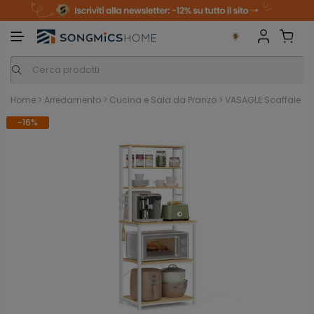
m
o
S
li
a
n
k
i
i
p
t
o
c
o
n
Home
>
Arredamento
>
Cucina e Sala da Pranzo
>
VASAGLE Scaffale da
t
e
-16%
n
t