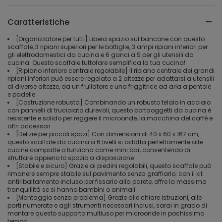
Caratteristiche
[Organizzatore per tutti] Libera spazio sul bancone con questo
scaffale, 3 ripiani superiori per le bottiglie, 3 ampi ripiani inferiori per
gli elettrodomestici da cucina e 6 ganci a S per gli utensili da
cucina. Questo scaffale tuttofare semplifica la tua cucina!
[Ripiano inferiore centrale regolabile] Il ripiano centrale dei grandi
ripiani inferiori può essere regolato a 2 altezze per adattarsi a utensili
di diverse altezze, da un frullatore e una friggitrice ad aria a pentole
e padelle
[Costruzione robusta] Combinando un robusto telaio in acciaio
con pannelli di truciolato durevoli, questo portaoggetti da cucina è
resistente e solido per reggere il microonde, la macchina del caffè e
altri accessori
[Delizie per piccoli spazi] Con dimensioni di 40 x 60 x 167 cm,
questo scaffale da cucina a 6 livelli si adatta perfettamente alle
cucine compatte o funziona come mini bar, consentendo di
sfruttare appieno lo spazio a disposizione
[Stabile e sicuro] Grazie ai piedini regolabili, questo scaffale può
rimanere sempre stabile sul pavimento senza graffiarlo; con il kit
antiribaltamento incluso per fissarlo alla parete, offre la massima
tranquillità se si hanno bambini o animali
[Montaggio senza problema] Grazie alle chiare istruzioni, alle
parti numerate e agli strumenti necessari inclusi, sarai in grado di
montare questo supporto multiuso per microonde in pochissimo
tempo