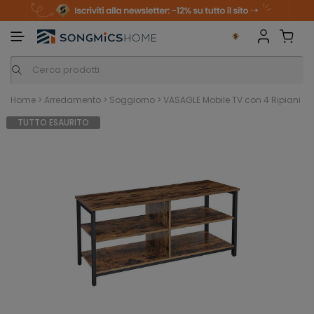
m
o
S
a
n
k
i
i
p
t
o
c
o
n
Home
>
Arredamento
>
Soggiorno
>
VASAGLE Mobile TV con 4 Ripiani
t
e
TUTTO ESAURITO
n
t