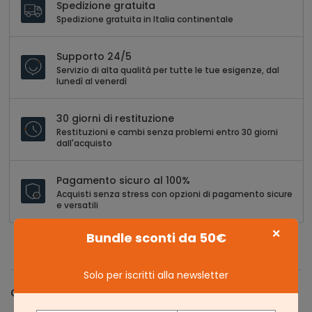
Spedizione gratuita
Spedizione gratuita in Italia continentale
Supporto 24/5
Servizio di alta qualità per tutte le tue esigenze, dal
lunedì al venerdì
30 giorni di restituzione
Restituzioni e cambi senza problemi entro 30 giorni
dall'acquisto
Pagamento sicuro al 100%
Acquisti senza stress con opzioni di pagamento sicure
e versatili
×
Bundle sconti da 50€
Solo per iscritti alla newsletter
Caratteristiche