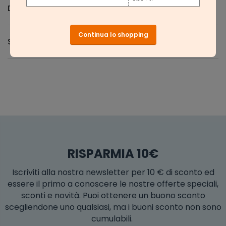
Domande e Risposte
Continua lo shopping
Spedizione e Resi
RISPARMIA 10€
Iscriviti alla nostra newsletter per 10 € di sconto ed
essere il primo a conoscere le nostre offerte speciali,
sconti e novità. Puoi ottenere un buono sconto
scegliendone uno qualsiasi, ma i buoni sconto non sono
cumulabili.