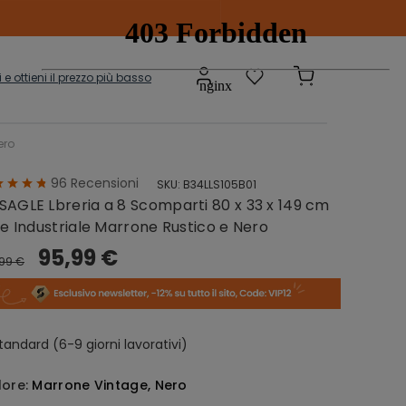
ti e ottieni il prezzo più basso
ero
96
Recensioni
SKU:
B34LLS105B01
Scatole e
adi
SAGLE Lbreria a 8 Scomparti 80 x 33 x 149 cm
Contenitori
onibili
le Industriale Marrone Rustico e Nero
95,99 €
,99 €
sepanche
Grucce
tandard (6-9 giorni lavorativi)
lore:
Marrone Vintage, Nero