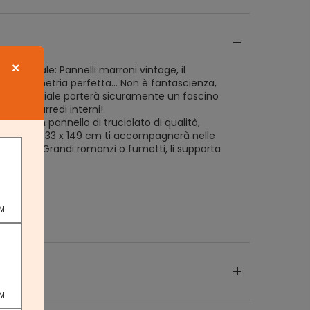
×
 industriale: Pannelli marroni vintage, il
, la simmetria perfetta... Non è fantascienza,
ria industriale porterà sicuramente un fascino
ai tuoi arredi interni!
toria! Con pannello di truciolato di qualità,
ria di 80 x 33 x 149 cm ti accompagnerà nelle
preferite! Grandi romanzi o fumetti, li supporta
50 kg
PM
PM