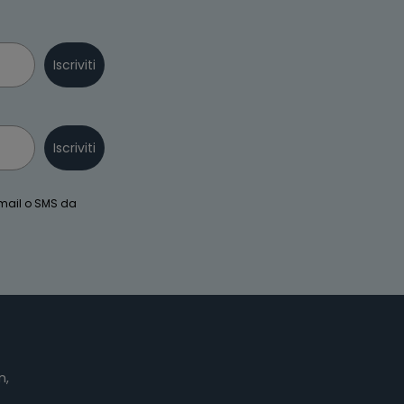
Iscriviti
Iscriviti
email o SMS da
n,