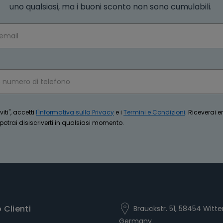
uno qualsiasi, ma i buoni sconto non sono cumulabili.
iti", accetti
l'Informativa sulla Privacy
e i
Termini e Condizioni
. Riceverai 
trai disiscriverti in qualsiasi momento.
o Clienti
Brauckstr. 51, 58454 Witte
Germany