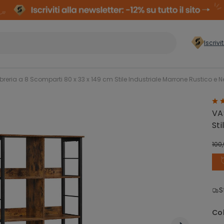
Iscrivi
er casa
>
reria a 8 Scomparti 80 x 33 x 149 cm Stile Industriale Marrone Rustico e N
Conservazione
Arm
VA
Abiti
Comp
Sti
100
Organizzazione
zzatura
Cas
Lavanderia
S
ielli
Co