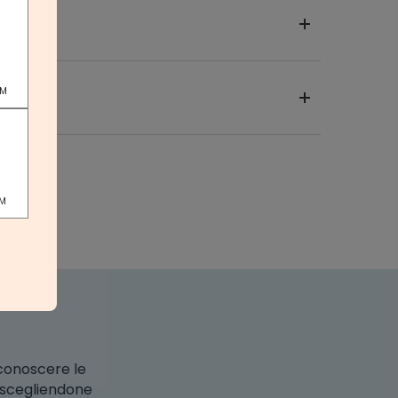
PM
PM
 conoscere le
o scegliendone