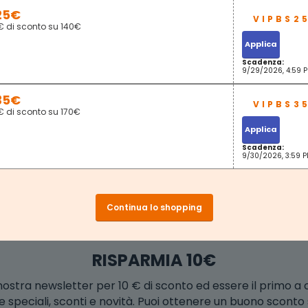
25€
€ di sconto su 140€
Applica
Scadenza:
9/29/2026, 4:59 
35€
€ di sconto su 170€
Applica
Scadenza:
9/30/2026, 3:59 
Continua lo shopping
RISPARMIA 10€
la nostra newsletter per 10 € di sconto ed essere il primo a
e speciali, sconti e novità. Puoi ottenere un buono scont