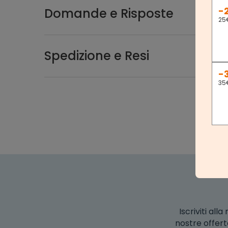
-
Domande e Risposte
25
Spedizione e Resi
-
35
Iscriviti al
nostre offert