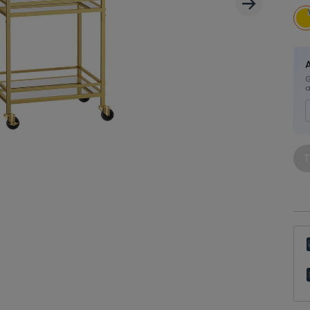
G
a
T