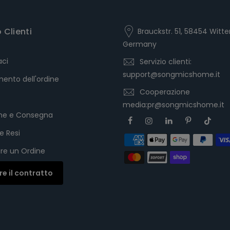
o Clienti
Brauckstr. 51, 58454 Witte
Germany
aci
Servizio clienti:
support@songmicshome.it
ento dell'ordine
Cooperazione
media:pr@songmicshome.it
one e Consegna
e Resi
re un Ordine
are il contratto