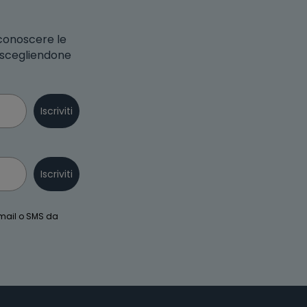
 conoscere le
o scegliendone
Iscriviti
Iscriviti
email o SMS da