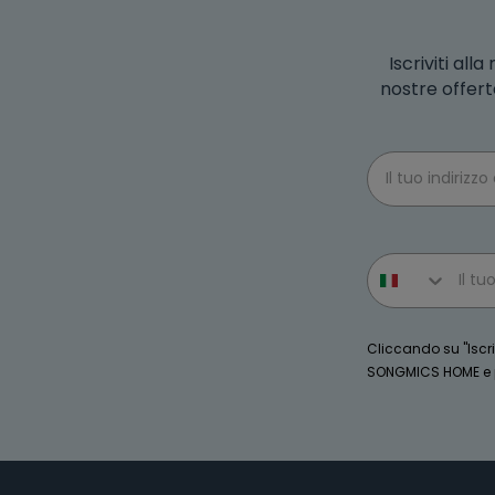
Iscriviti al
nostre offert
Email
Phone number
Cliccando su "Iscriv
SONGMICS HOME e po