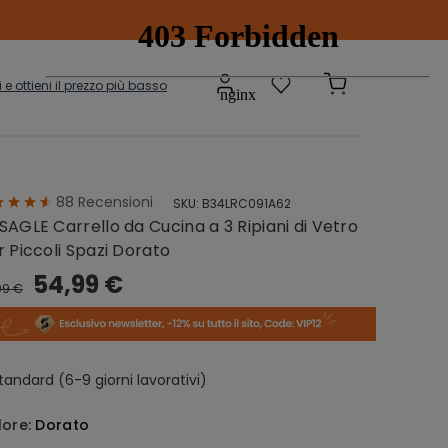
ti e ottieni il prezzo più basso
88
Recensioni
SKU:
B34LRC091A62
Scatole e
adi
SAGLE Carrello da Cucina a 3 Ripiani di Vetro
Contenitori
onibili
r Piccoli Spazi Dorato
54,99 €
99 €
sepanche
Grucce
tandard (6-9 giorni lavorativi)
lore:
Dorato