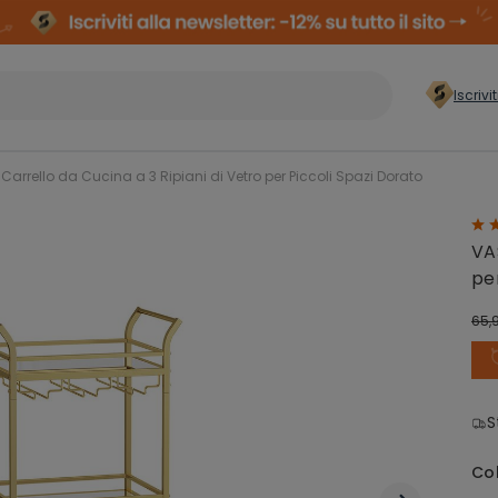
Iscrivi
er casa
>
arrello da Cucina a 3 Ripiani di Vetro per Piccoli Spazi Dorato
Conservazione
Arm
VA
Abiti
Comp
pe
65,
Organizzazione
zzatura
Cas
Lavanderia
S
ielli
Co