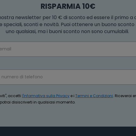
RISPARMIA 10€
la nostra newsletter per 10 € di sconto ed essere il primo a
e speciali, sconti e novità. Puoi ottenere un buono scont
uno qualsiasi, ma i buoni sconto non sono cumulabili.
iti", accetti
l'Informativa sulla Privacy
e i
Termini e Condizioni
. Riceverai 
trai disiscriverti in qualsiasi momento.