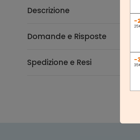
Descrizione
-
25
Domande e Risposte
-
Spedizione e Resi
35