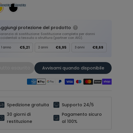
Vendita
Vendita
Aggiungi protezione del prodotto
aranzia di sostituzione: Sostituzione completa per danni
ccidentali a tessuto o struttura (partner con AIG).
€5,21
€6,95
€8,69
1 anno
2 anni
3 anni
utto esaurito
Avvisami quando disponibile
Spedizione gratuita
Supporto 24/5
30 giorni di
Pagamento sicuro
restituzione
al 100%