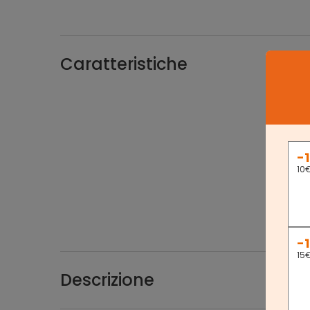
Caratteristiche
【SP
alto d
nascon
tiene a
【AM
-
mobile
10
sempre
【MO
montag
aiutan
-
15
Descrizione