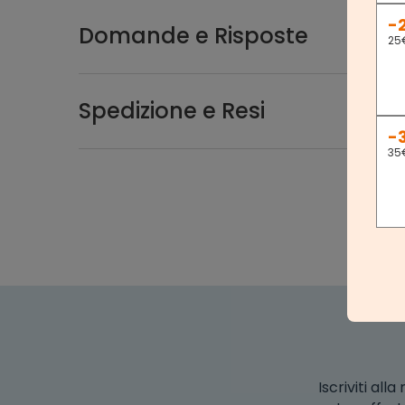
-
Domande e Risposte
25
Spedizione e Resi
-
35
Iscriviti al