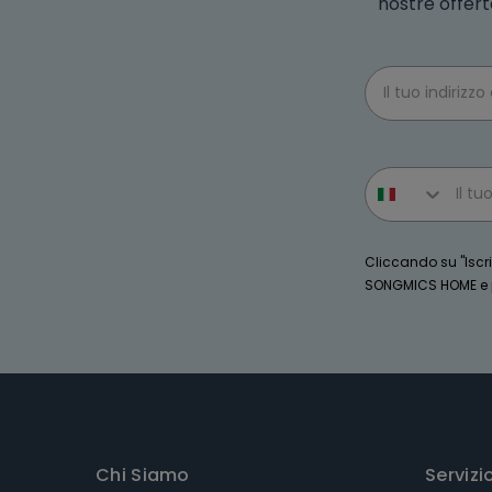
nostre offert
Email
Phone number
Cliccando su "Iscriv
SONGMICS HOME e po
Chi Siamo
Servizi