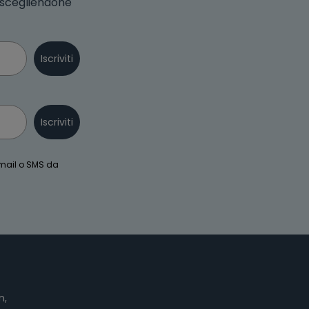
o scegliendone
Iscriviti
Iscriviti
email o SMS da
n,