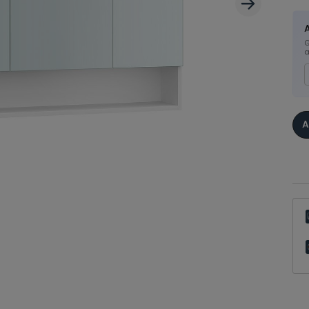
G
a
A