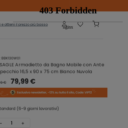
ti e ottieni il prezzo più basso
:
BBK130W01
Scatole e
adi
SAGLE Armadietto da Bagno Mobile con Ante
Contenitori
onibili
Specchio 16,5 x 90 x 75 cm Bianco Nuvola
79,99 €
99 €
sepanche
Grucce
tandard (6-9 giorni lavorativi)