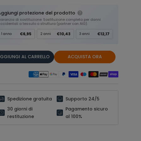
Aggiungi protezione del prodotto
aranzia di sostituzione: Sostituzione completa per danni
ccidentali a tessuto o struttura (partner con AIG).
€6,95
€10,43
€12,17
1 anno
2 anni
3 anni
GGIUNGI AL CARRELLO
ACQUISTA ORA
Spedizione gratuita
Supporto 24/5
30 giorni di
Pagamento sicuro
restituzione
al 100%