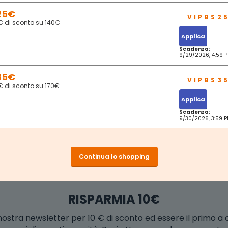
25€
€ di sconto su 140€
Applica
Scadenza:
9/29/2026, 4:59 
35€
€ di sconto su 170€
Applica
Scadenza:
9/30/2026, 3:59 
Continua lo shopping
RISPARMIA 10€
la nostra newsletter per 10 € di sconto ed essere il primo a