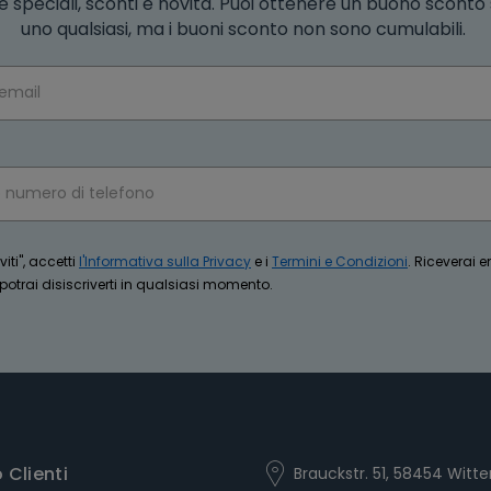
e speciali, sconti e novità. Puoi ottenere un buono scont
uno qualsiasi, ma i buoni sconto non sono cumulabili.
iti", accetti
l'Informativa sulla Privacy
e i
Termini e Condizioni
. Riceverai 
trai disiscriverti in qualsiasi momento.
o Clienti
Brauckstr. 51, 58454 Witte