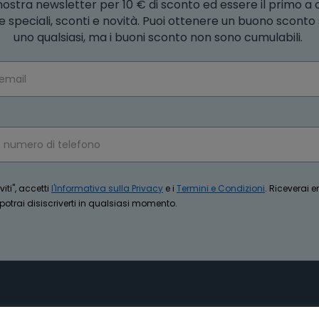
la nostra newsletter per 10 € di sconto ed essere il primo a
e speciali, sconti e novità. Puoi ottenere un buono scont
uno qualsiasi, ma i buoni sconto non sono cumulabili.
iti", accetti
l'Informativa sulla Privacy
e i
Termini e Condizioni
. Riceverai 
trai disiscriverti in qualsiasi momento.