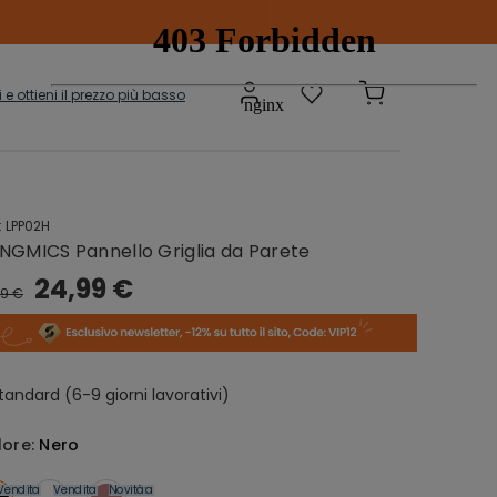
ti e ottieni il prezzo più basso
:
LPP02H
Scatole e
adi
NGMICS Pannello Griglia da Parete
Contenitori
onibili
24,99 €
99 €
sepanche
Grucce
tandard (6-9 giorni lavorativi)
lore:
Nero
Vendita
Vendita
Novità
Vendita