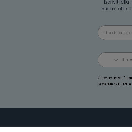
Iscriviti al
nostre offert
Email
Phone number
Cliccando su "Iscriv
SONGMICS HOME e po