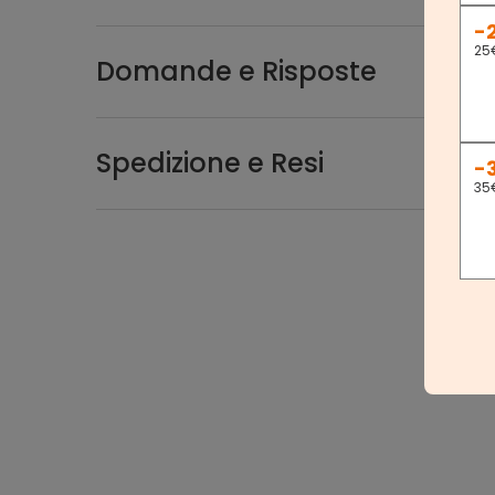
-
25
Domande e Risposte
Spedizione e Resi
-
35