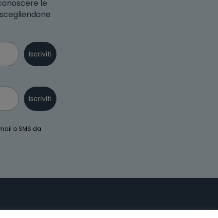
 conoscere le
o scegliendone
Iscriviti
Iscriviti
email o SMS da