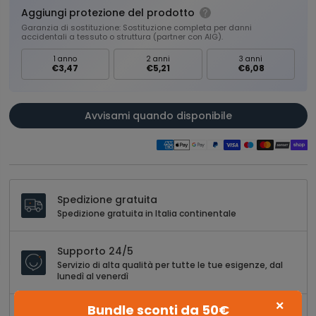
Aggiungi protezione del prodotto
Garanzia di sostituzione: Sostituzione completa per danni
accidentali a tessuto o struttura (partner con AIG).
1 anno
2 anni
3 anni
€3,47
€5,21
€6,08
Avvisami quando disponibile
Spedizione gratuita
Spedizione gratuita in Italia continentale
Supporto 24/5
Servizio di alta qualità per tutte le tue esigenze, dal
lunedì al venerdì
×
Bundle sconti da 50€
30 giorni di restituzione