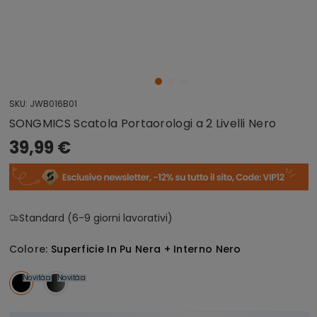
SKU:
JWB016B01
SONGMICS Scatola Portaorologi a 2 Livelli Nero
39,99 €
Standard (6-9 giorni lavorativi)
Colore:
Superficie In Pu Nera + Interno Nero
Novità
Vendita
Novità
Vendita