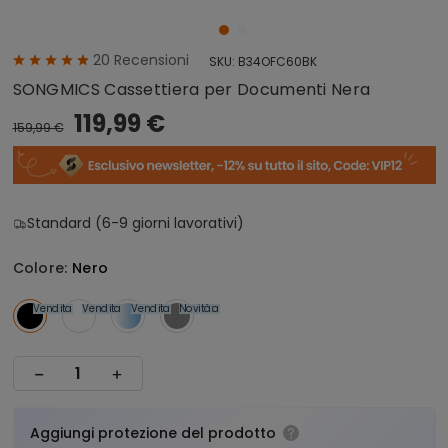
20
Recensioni
SKU:
B34OFC60BK
SONGMICS Cassettiera per Documenti Nera
119,99 €
159,99 €
Standard (6-9 giorni lavorativi)
Colore:
Nero
Vendita
Vendita
Vendita
Novità
Vendita
Aggiungi protezione del prodotto