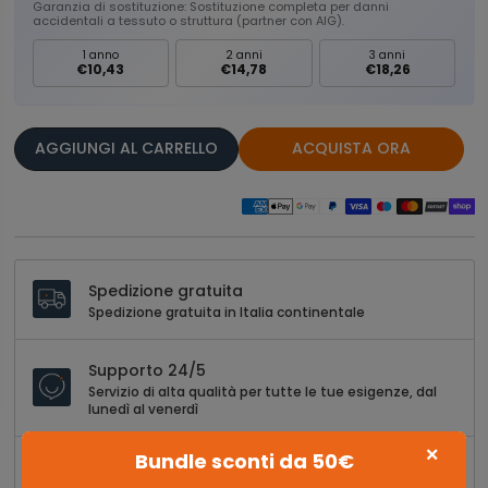
Garanzia di sostituzione: Sostituzione completa per danni
accidentali a tessuto o struttura (partner con AIG).
1 anno
2 anni
3 anni
€10,43
€14,78
€18,26
AGGIUNGI AL CARRELLO
ACQUISTA ORA
Spedizione gratuita
Spedizione gratuita in Italia continentale
Supporto 24/5
Servizio di alta qualità per tutte le tue esigenze, dal
lunedì al venerdì
×
Bundle sconti da 50€
30 giorni di restituzione