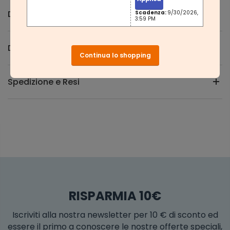
Descrizione
Scadenza:
9/30/2026,
3:59 PM
Domande e Risposte
Continua lo shopping
Spedizione e Resi
RISPARMIA 10€
Iscriviti alla nostra newsletter per 10 € di sconto ed
essere il primo a conoscere le nostre offerte speciali,