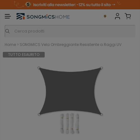
m
o
S
a
n
k
i
i
p
t
o
c
o
n
Home
>
SONGMICS Vela Ombreggiante Resistente a Raggi UV
t
e
TUTTO ESAURITO
n
t