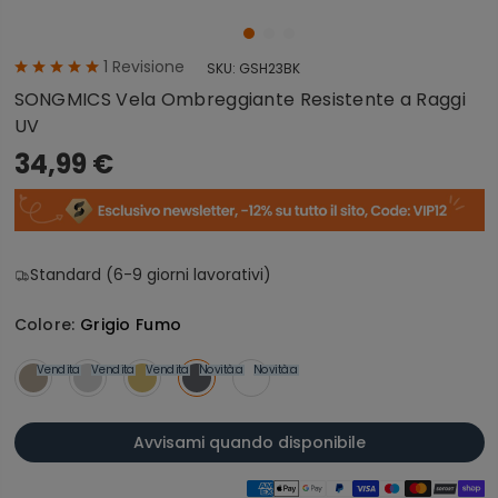
1
Revisione
SKU:
GSH23BK
SONGMICS Vela Ombreggiante Resistente a Raggi
UV
34,99 €
Standard (6-9 giorni lavorativi)
Colore:
Grigio Fumo
Vendita
Vendita
Vendita
Novità
Vendita
Novità
Vendita
Avvisami quando disponibile