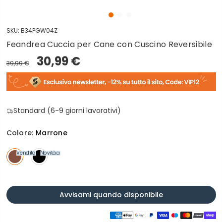
SKU:
B34PGW04Z
Feandrea Cuccia per Cane con Cuscino Reversibile
30,99 €
39,99 €
Standard (6-9 giorni lavorativi)
Colore:
Marrone
Vendita
Novità
Vendita
Avvisami quando disponibile