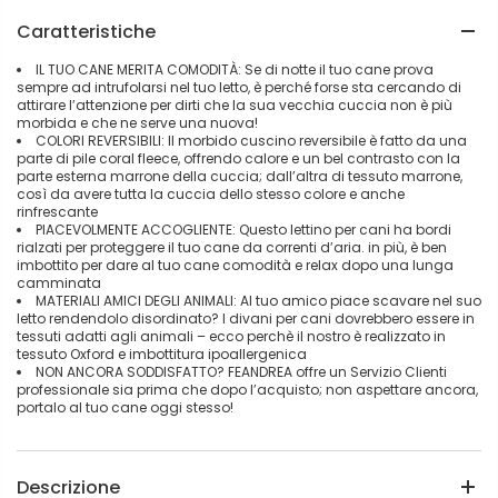
Caratteristiche
IL TUO CANE MERITA COMODITÀ: Se di notte il tuo cane prova
sempre ad intrufolarsi nel tuo letto, è perché forse sta cercando di
attirare l’attenzione per dirti che la sua vecchia cuccia non è più
morbida e che ne serve una nuova!
COLORI REVERSIBILI: Il morbido cuscino reversibile è fatto da una
parte di pile coral fleece, offrendo calore e un bel contrasto con la
parte esterna marrone della cuccia; dall’altra di tessuto marrone,
così da avere tutta la cuccia dello stesso colore e anche
rinfrescante
PIACEVOLMENTE ACCOGLIENTE: Questo lettino per cani ha bordi
rialzati per proteggere il tuo cane da correnti d’aria. in più, è ben
imbottito per dare al tuo cane comodità e relax dopo una lunga
camminata
MATERIALI AMICI DEGLI ANIMALI: Al tuo amico piace scavare nel suo
letto rendendolo disordinato? I divani per cani dovrebbero essere in
tessuti adatti agli animali – ecco perchè il nostro è realizzato in
tessuto Oxford e imbottitura ipoallergenica
NON ANCORA SODDISFATTO? FEANDREA offre un Servizio Clienti
professionale sia prima che dopo l’acquisto; non aspettare ancora,
portalo al tuo cane oggi stesso!
Descrizione