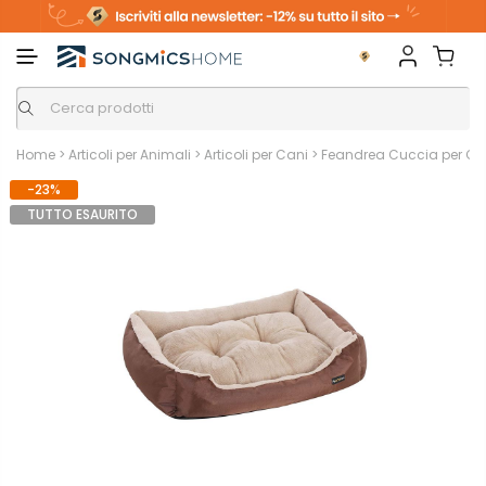
m
o
S
a
n
k
i
i
p
t
o
c
o
n
Home
>
Articoli per Animali
>
Articoli per Cani
>
Feandrea Cuccia per Can
t
e
-23%
n
t
TUTTO ESAURITO