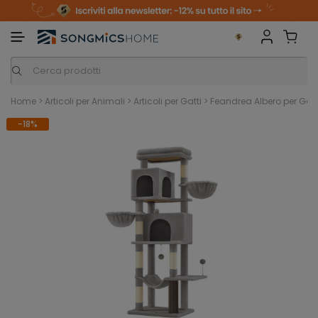
m
o
S
a
n
k
i
i
p
t
o
c
o
n
Home
>
Articoli per Animali
>
Articoli per Gatti
>
Feandrea Albero per Gatti 
t
e
-18%
n
t