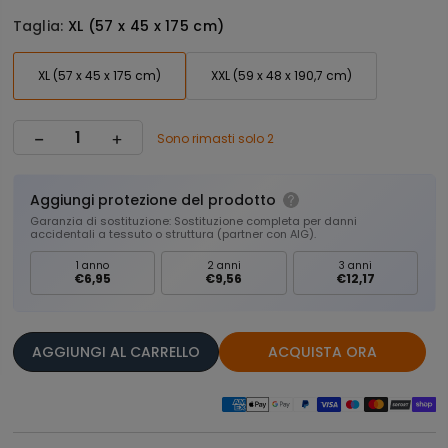
Taglia:
XL (57 x 45 x 175 cm)
XL (57 x 45 x 175 cm)
XXL (59 x 48 x 190,7 cm)
Sono rimasti solo 2
Aggiungi protezione del prodotto
Garanzia di sostituzione: Sostituzione completa per danni
accidentali a tessuto o struttura (partner con AIG).
1 anno
2 anni
3 anni
€6,95
€9,56
€12,17
AGGIUNGI AL CARRELLO
ACQUISTA ORA