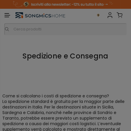
S
k
i
p
t
o
c
o
n
t
e
n
Spedizione e Consegna
t
Come si calcolano i costi di spedizione e consegna?
La spedizione standard è gratuita per la maggior parte delle
destinazioni in Italia. Per le destinazioni situate in Sicilia,
Sardegna e Calabria, nonché nelle province di Sondrio e
Taranto, potrebbe essere previsto un supplemento di
spedizione a causa dei maggiori costi logistici. L’eventuale
supplemento verrà calcolato e mostrato direttamente al