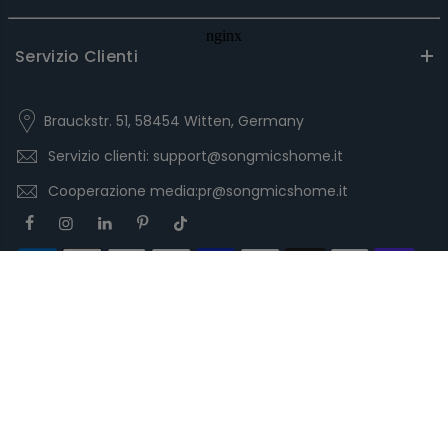
Servizio Clienti
Brauckstr. 51, 58454 Witten, Germany
Servizio clienti: support@songmicshome.it
Cooperazione media:pr@songmicshome.it
Copyright © 2026
EUZIEL International GmbH
Tutti i diritti
riservati.
Informativa sulla Privacy
Termini e Condizioni