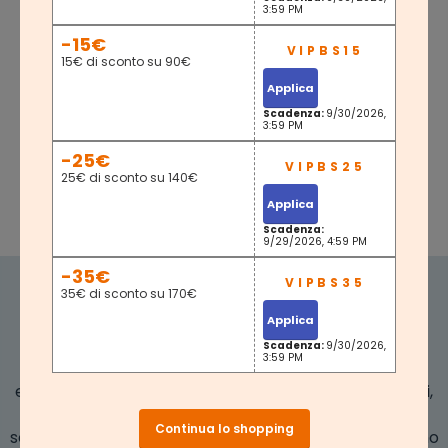
3:59 PM
-15€
15€ di sconto su 90€
Applica
Scadenza:
9/30/2026,
3:59 PM
-25€
25€ di sconto su 140€
Applica
Scadenza:
9/29/2026, 4:59 PM
-35€
35€ di sconto su 170€
Applica
RISPARMIA 10€
Scadenza:
9/30/2026,
3:59 PM
Iscriviti alla nostra newsletter per 10 € di sconto ed
essere il primo a conoscere le nostre offerte speciali,
sconti e novità. Puoi ottenere un buono sconto
Continua lo shopping
scegliendone uno qualsiasi, ma i buoni sconto non sono