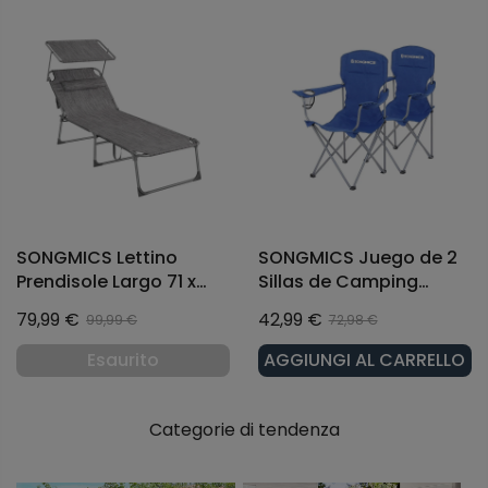
SONGMICS Lettino
SONGMICS Juego de 2
Prendisole Largo 71 x
Sillas de Camping
200 x 38 cm con
Plegables
79,99 €
42,99 €
99,99 €
72,98 €
Poggiatesta Parasole
Greige
Esaurito
AGGIUNGI AL CARRELLO
Categorie di tendenza