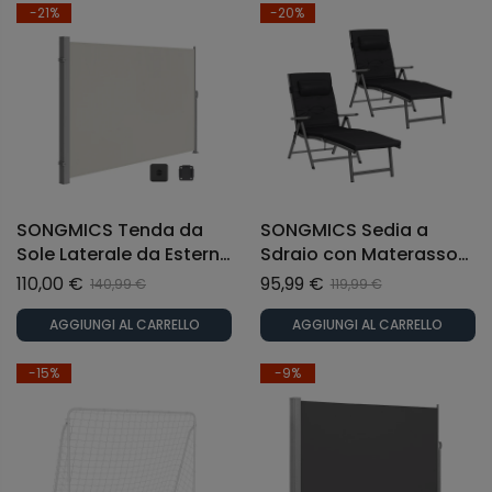
-21%
-20%
SONGMICS Tenda da
SONGMICS Sedia a
Sole Laterale da Esterno
Sdraio con Materasso
200 x 300 cm Estensibile
Traspirante Reclinabile
110,00 €
95,99 €
140,99 €
119,99 €
Antiruggine Beige
Portata di 150 kg Nero
AGGIUNGI AL CARRELLO
AGGIUNGI AL CARRELLO
-15%
-9%