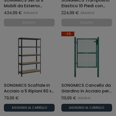
SONGMICS Set di 9
SONGMICS Trampolino
Mobili da Esterno
Elastico 10 Piedi con
Tavolo da Pranzo e
Rete di Recinto
434,99 €
224,99 €
895,99 €
254,99 €
Sedie con Cuscini
Tappeto Protettivo
Marrone e Beige
Certificato
Esaurito
Esaurito
-9%
SONGMICS Scaffale in
SONGMICS Cancello da
Acciaio a 5 Ripiani 60 x
Giardino in Acciaio per
120 x 200 cm per
Recinzione con
79,99 €
119,99 €
132,98 €
Garage Ripostiglio
Serratura 106 x 125 cm
Grigio
Verde
AGGIUNGI AL CARRELLO
AGGIUNGI AL CARRELLO