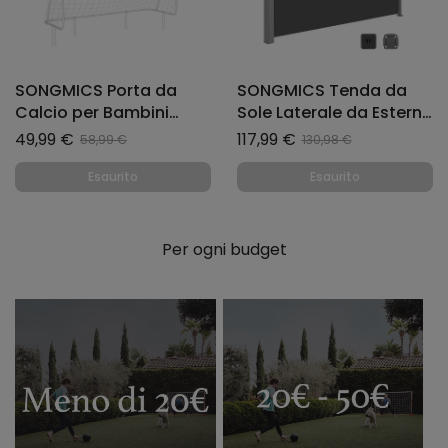
SONGMICS Porta da
SONGMICS Tenda da
Calcio per Bambini
Sole Laterale da Esterno
Montaggio Veloce Tubi
Antiruggine Estensibile
49,99 €
117,99 €
58,99 €
130,98 €
in Ferro e Rete di PE
180 x 450 cm Antracite
Bianco
Esaurito
Esaurito
Per ogni budget