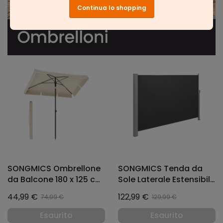
Continua lo shopping
SONGMICS Ombrellone
SONGMICS Tenda da
da Balcone 180 x 125 cm
Sole Laterale Estensibile
Beige
Frangivista Parasole 180
44,99 €
122,99 €
74,99 €
129,99 €
x 300 cm Antracite
Esaurito
Esaurito