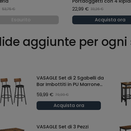
eria
Portaoggetti con 4 Ripia
Mobili in Plastica 42 x 13,
€
22,99 €
53,75 €
33,26 €
cm Bianco
Esaurito
Acquista ora
ide aggiunte per ogni
VASAGLE Set di 2 Sgabelli da
Bar Imbottiti in PU Marrone
Vintage e Nero Classico
59,99 €
79,99 €
Acquista ora
VASAGLE Set di 3 Pezzi