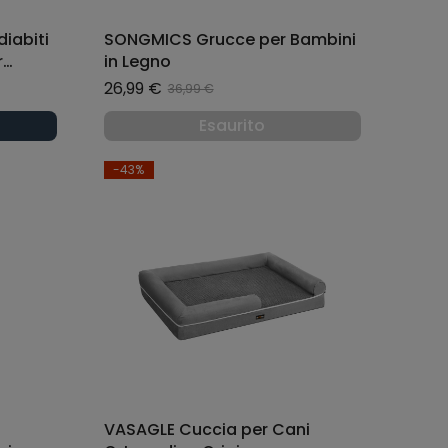
iabiti
SONGMICS Grucce per Bambini
r
in Legno
26,99 €
36,99 €
Esaurito
-43%
VASAGLE Cuccia per Cani