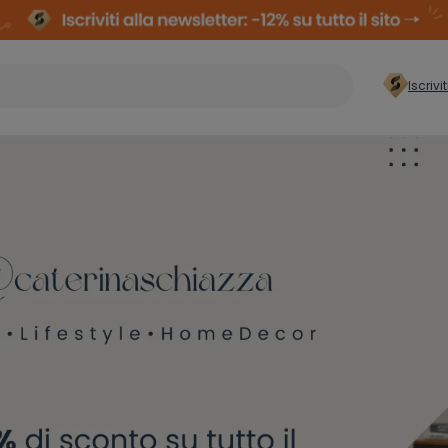
Iscrivi
er casa
>
Conservazione
Arm
Abiti
Comp
Organizzazione
zzatura
Cas
Lavanderia
ielli