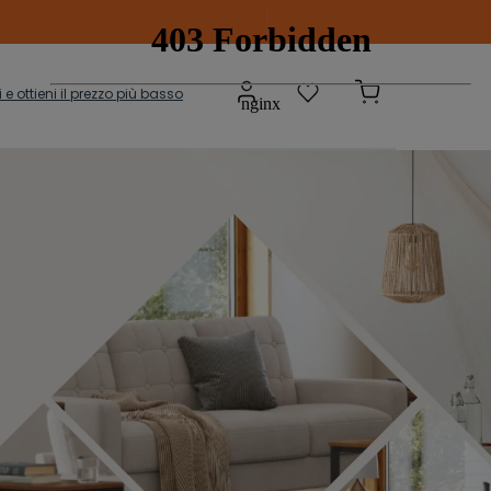
ti e ottieni il prezzo più basso
Scatole e
adi
Contenitori
onibili
sepanche
Grucce