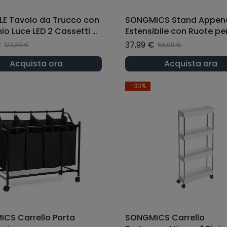
E Tavolo da Trucco con
SONGMICS Stand Append
io Luce LED 2 Cassetti e
Estensibile con Ruote pe
parti Bianco
Carichi Pesanti Portatile
€
37,99 €
122,99 €
56,99 €
Argento
Acquista ora
Acquista ora
-30%
CS Carrello Porta
SONGMICS Carrello