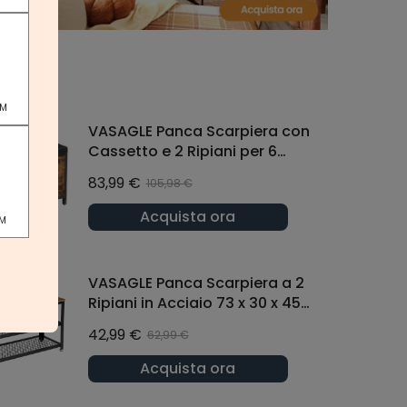
PM
VASAGLE Panca Scarpiera con
Cassetto e 2 Ripiani per 6
Paia Marrone Vintage e Nero
83,99 €
105,98 €
Acquista ora
PM
VASAGLE Panca Scarpiera a 2
Ripiani in Acciaio 73 x 30 x 45
cm Marrone Vintage e Nero
42,99 €
62,99 €
Acquista ora