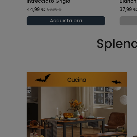
Intrecciato Grigio
Bianch
44,99 €
37,99 
56,60 €
Acquista ora
Splend