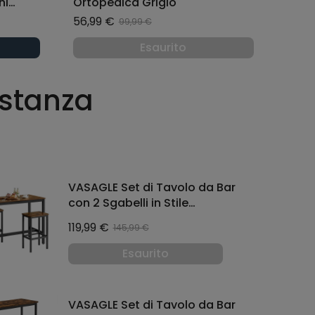
ni
Ortopedica Grigio
5 x 87
56,99 €
99,99 €
Esaurito
 stanza
VASAGLE Set di Tavolo da Bar
con 2 Sgabelli in Stile
Industriale Marrone Vintage
119,99 €
145,99 €
Esaurito
VASAGLE Set di Tavolo da Bar