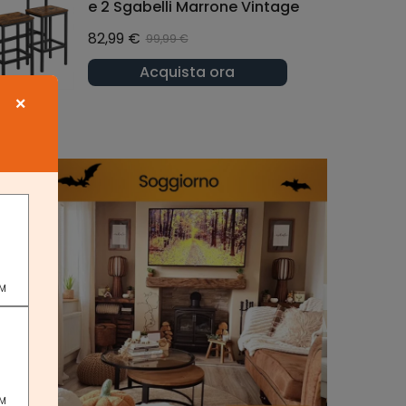
e 2 Sgabelli Marrone Vintage
82,99 €
99,99 €
Acquista ora
×
67
PM
PM