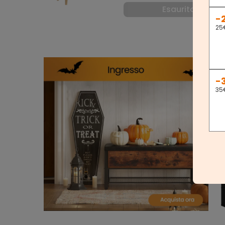
Esaurito
-
25
-
35