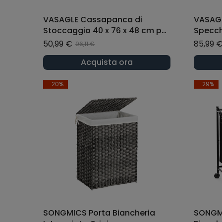
VASAGLE Cassapanca di
VASAGL
Stoccaggio 40 x 76 x 48 cm per
Specch
Corridoio Soggiorno Bianco
3 Scom
50,99 €
85,99 
96,11 €
Acquista ora
-20%
-29%
SONGMICS Porta Biancheria
SONGMI