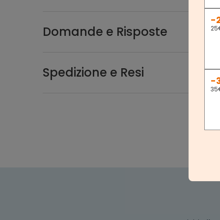
-
Domande e Risposte
25
Spedizione e Resi
-
35