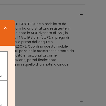
IONE INTELLIGENTE: Questo mobiletto da
×
x 30 x 60 cm ha una struttura resistente in
aminico e ante in MDF rivestito di PVC; lo
U misura 14,5 x 19,8 cm (L x P), si prega di
roprio lavello prima dell’acquisto
 LA COLLEZIONE: Coordina questo mobile
on gli altri pezzi della stessa serie creata da
 stile, qualità e funzionalità come
 della collezione, potrai finalmente
il tuo bagno in quello di un hotel a cinque
PM
PM