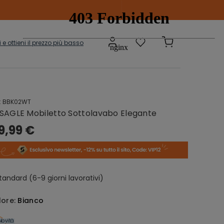
ti e ottieni il prezzo più basso
:
BBK02WT
Scatole e
adi
SAGLE Mobiletto Sottolavabo Elegante
Contenitori
onibili
9,99 €
sepanche
Grucce
tandard (6-9 giorni lavorativi)
lore:
Bianco
Novità