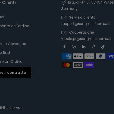
o Clienti
Brauckstr. 51, 58454 Witte
Germany
aci
Servizio clienti:
support@songmicshome.it
ento dell'ordine
Cooperazione
media:pr@songmicshome.it
one e Consegna
e Resi
re un Ordine
are il contratto
iritti riservati.