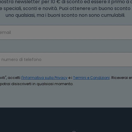
la nostra newsletter per 10 € di sconto ed essere il primo a
e speciali, sconti e novità. Puoi ottenere un buono scont
uno qualsiasi, ma i buoni sconto non sono cumulabili.
iti", accetti
l'Informativa sulla Privacy
e i
Termini e Condizioni
. Riceverai 
trai disiscriverti in qualsiasi momento.