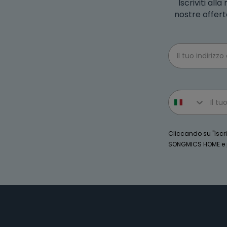
Iscriviti al
nostre offert
Email
Phone number
Cliccando su "Iscriv
SONGMICS HOME e po