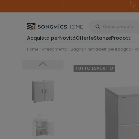
S
k
i
p
t
o
c
o
Acquista per
Novità
Offerte
Stanze
Prodotti
n
t
Organizzazione p
Home
>
Arredamento
>
Bagno
>
Armadietti per il bagno
>
VA
e
n
t
TUTTO ESAURITO
Scarpiere
Cestini Spa
Trucco e Gio