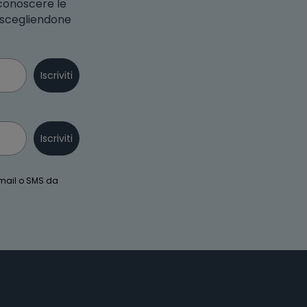
 conoscere le
o scegliendone
Iscriviti
Iscriviti
email o SMS da